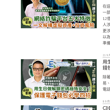
在
一
12
人涉
更涉
以
準
21 9 
用
錢
除
易
電
8 9 月
C