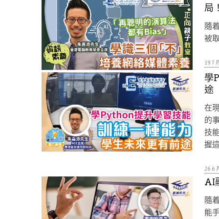
局
隨着
被
19 7 
學
途
在
的
技
握
26 6 
A
隨
能