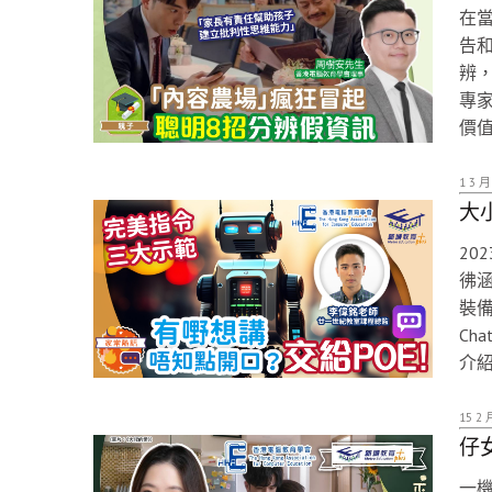
在
告
辨
專
價
1 3 月
大
20
彿
裝備
Ch
介紹
15 2 
仔
一