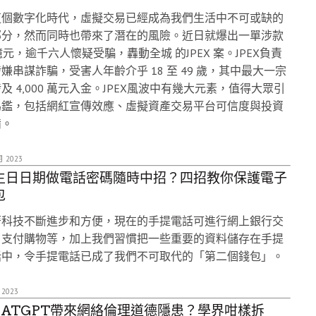
這個數字化時代，虛擬交易已經成為我們生活中不可或缺的
部分，然而同時也帶來了潛在的風險。近日就爆出一單涉款
億元，逾千六人懷疑受騙，轟動全城 的JPEX 案。JPEX負責
嫌串謀詐騙，受害人年齡介乎 18 至 49 歲，其中最大一宗
及 4,000 萬元入金。JPEX風波中有幾大元素，值得大眾引
為鑑，包括網紅宣傳效應、虛擬資產交易平台可信度與投資
備。
月 2023
生日日期做電話密碼隨時中招？四招教你保護電子
包
著科技不斷進步和方便，現在的手提電話可進行網上銀行交
、支付購物等，加上我們習慣把一些重要的資料儲存在手提
話中，令手提電話已成了我們不可取代的「第二個錢包」。
 2023
HATGPT帶來網絡倫理道德隱患？學界咁樣拆