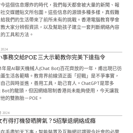
當今這個信息爆炸的時代，我們每天都會被大量的新聞、報
和社交媒體貼文所包圍。這些信息的源頭多種多樣，真假難
，給我們的生活帶來了前所未有的挑戰。香港電腦教育學會
家教大家分辨假資訊，以及幫助孩子建立一套判斷網絡內容
值的工具和方法。
 2024
小事務交給POE 三大示範教你完美下達指令
23年是AI聊天機械人(Chat Bot)百花齊放的一年，甫出現已彷
涵蓋生活各範疇。教育界前線須正面「迎戰」是不爭事實，
自己與時並進，善用工具，助己育人。ChatGPT是眾多
at Bot的龍頭，但因網絡限制香港尚未能夠使用，今天讓我
他的雙胞胎－POE。
月 2024
女冇得打機發晒脾氣？5招擊退網絡成癮
機在手盡知天下事，智能裝置及互聯網可謂現今社會的必需