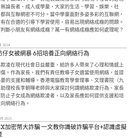
，無論長者、成人或學童，大家的生活、學習、娛樂、社
，都與互聯網密不可分。當中學童面對多姿多彩的互聯網，
沒有在合適的引導下學習使用，容易出現網絡成癮的問題。
何判斷小朋友有網絡成癮？萬一有網絡成癮應如何處理呢？
月 2024
防仔女被網暴 6招培養正向網絡行為
絡欺凌在現代社會日益嚴重，給許多人帶來了心理和情感上
創傷。作為家長，我們有責任教導子女適當使用網絡，並提
必要的支援和輔導。香港電腦教育學會理事、文理書院（九
）助理校長李朝暉老師與大家探討何謂網絡欺凌行為、家長
何防止子女成為網絡欺凌者，以及家長應如何提供支援和培
正向網絡行為。
 月 2023
PEX加密幣大詐騙 一文教你識破詐騙平台+認識虛擬
產