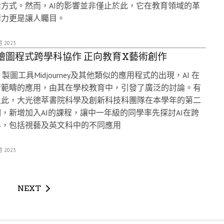
活方式。然而，AI的影響並非僅止於此，它在教育領域的革
潛力更是讓人矚目。
月 2023
I繪圖程式跨學科協作 正向教育X藝術創作
I 製圖工具Midjourney及其他類似的應用程式的出現，AI 在
術範疇的應用，由其在學校教育中，引發了廣泛的討論。有
及此，大光德萃書院科學及創新科技科團隊在本學年的第二
，新增加入AI的課程，讓中一年級的同學率先探討AI在跨
科，包括視藝及英文科中的不同應用
月 2023
NEXT