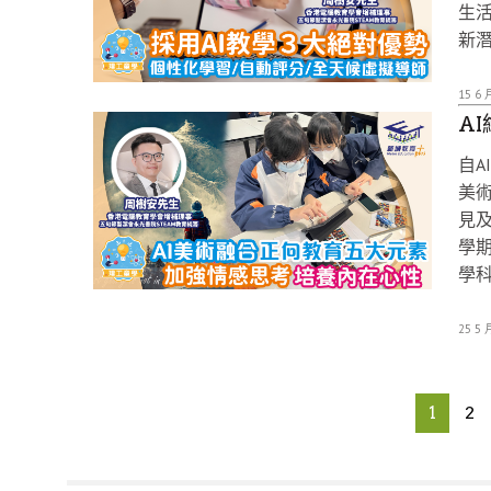
生
新
15 6 
A
自A
美
見
學期
學
25 5 
1
2