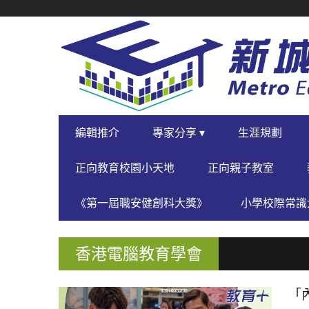
SECONDARY
NAVIGATION
PRIMARY
編輯推介
專家分享 ▾
生涯規劃
NAVIGATION
正向教育校園小天地
正向親子教室
《第一屆職安健創科大獎》
小學校際常識大
香港電腦教育學會
「