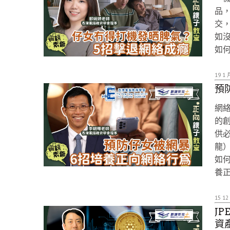
品
交
如
如
19 1 
預
網
的
供
龍
如
養
15 12
J
資