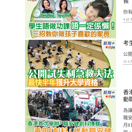
長
你有
4 10 
考
公開
25 6 
香
動
為
職
月8