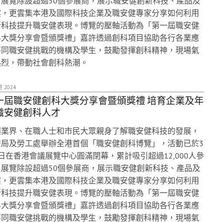
。展覽除設超過50個參展商，展示職安健創新科技、產品及
案，更雲集本港及國際科技企業及職安健專家分享如何利用
新科技提升職安健表現。博覽的壓軸活動為「第一屆職安健
科大獎分享會暨頒獎禮」嘉許透過創科項目協助各行各業應
不同職安健挑戰的機構及學生，鼓勵發揮創科精神，現場氣
熱烈，帶動社會創科熱潮。
月 2024
一屆職安健創科大獎分享會暨頒獎禮 培育企業及年
職安健創科人才
讓業界、在職人士和市民大眾親身了解職安健科技的發展，
安局及勞工處舉辦全港首個「職安健創科博覽」，活動已於3
日在香港會議展覽中心圓滿閉幕，累計吸引超過12,000人參
。展覽除設超過50個參展商，展示職安健創新科技、產品及
案，更雲集本港及國際科技企業及職安健專家分享如何利用
新科技提升職安健表現。博覽的壓軸活動為「第一屆職安健
科大獎分享會暨頒獎禮」嘉許透過創科項目協助各行各業應
不同職安健挑戰的機構及學生，鼓勵發揮創科精神，現場氣