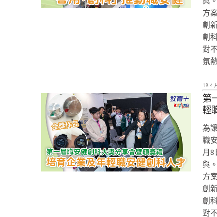
與
方
創
創
對
氛
18 4 
第
輕
為
職
月8
與
方
創
創
對