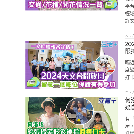
平
輕
詳
22 2 
2
限
臨
度
打
21 2 
何
疑
有「
屋
系