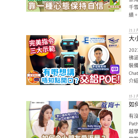
千
績
21 2 
大
20
彿
裝備
Ch
介紹
15 2 
如
有沒
Pa
越