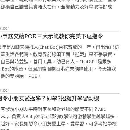
雪卻稱自己讀書其實唔太在行，全靠勤力及好學取得好成
。
月 2024
小事務交給POE 三大示範教你完美下達指令
23年是AI聊天機械人(Chat Bot)百花齊放的一年，甫出現已彷
涵蓋生活各範疇。教育界前線須正面「迎戰」是不爭事實，
自己與時並進，善用工具，助己育人。ChatGPT是眾多
at Bot的龍頭，但因網絡限制香港尚未能夠使用，今天讓我
他的雙胞胎－POE。
月 2024
何令小朋友愛返學？即學3招提升學習動機
有發現小朋友平時對家長和對老師的態度不同？ABC
thways 負責人Bally表示老師的教學法可激發學生越學越多，
學越好。家長如想令小朋友愛上學、愛學習，可參考她學校