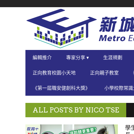
SECONDARY
NAVIGATION
PRIMARY
編輯推介
專家分享 ▾
生涯規劃
NAVIGATION
正向教育校園小天地
正向親子教室
《第一屆職安健創科大獎》
小學校際常識大
ALL POSTS BY
NICO TSE
學