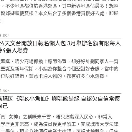
台，不少地區都位於香港郊區，其中新界地區佔最多！想輕
鬆鬆郊遊順便賞櫻？本文結合了多個香港賞櫻好去處，即睇
文！
月 2024
024天文台開放日報名懶人包 3月舉辦名額有限每人
拎4張入場券
近聖誕，唔少商場都換上應節佈置，想好好計劃同家人一齊
過聖誕及新年假期，小編為你整合今個聖誕好去處，當中的
卡位唔好錯過，鍾意卡通人物的，都有好多心水選擇。
月 2024
洛瑤因《唱K小魚仙》與唱歌結緣 自認欠自信常懷
自己
真 · 女神」之稱嘅朱千雪，唔只演戲深入民心，非常入
，學歷更非常高，成為演員後更半讀工，完成城市大學法律
博士學位，現成為律師行執業大律師，可謂才貌雙全，但朱