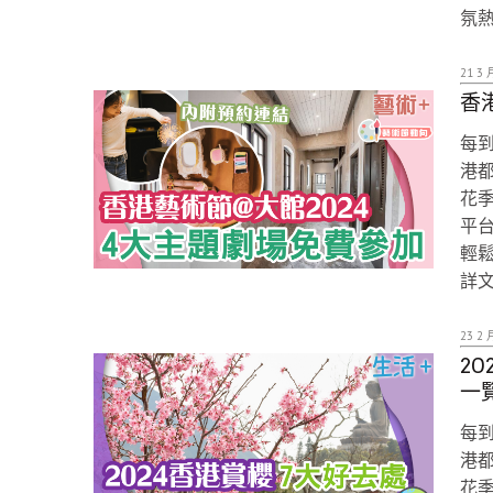
氛
21 3 
香
每
港
花
平
輕
詳
23 2 
2
一
每
港
花