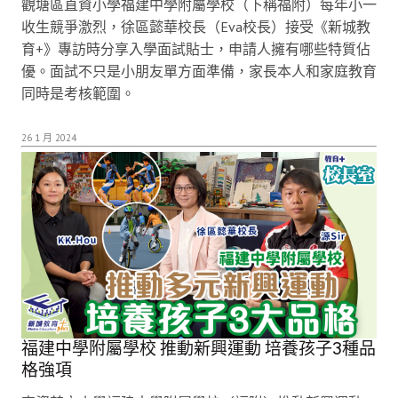
觀塘區直資小學福建中學附屬學校（下稱福附）每年小一
收生競爭激烈，徐區懿華校長（Eva校長）接受《新城教
育+》專訪時分享入學面試貼士，申請人擁有哪些特質佔
優。面試不只是小朋友單方面準備，家長本人和家庭教育
同時是考核範圍。
26 1 月 2024
福建中學附屬學校 推動新興運動 培養孩子3種品
格強項