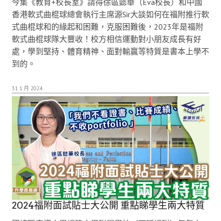
今集《教育+校長室》請得徐區懿華（Eva校長）和中國
香港軟式曲棍球總會執行主席源Sir大談如何在福附推行軟
式曲棍球和的緣起和困難，克服困難後，2023年是福附
軟式曲棍球隊大豐收！校方相信運動對小朋友成長有好
處，學到堅持、體育精神、面對輸贏等特質是書本上學不
到的。
31 1 月 2024
2024福附面試貼士大公開 重點睇學生兩大特質