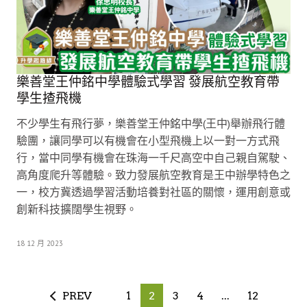
樂善堂王仲銘中學體驗式學習 發展航空教育帶
學生揸飛機
不少學生有飛行夢，樂善堂王仲銘中學(王中)舉辦飛行體
驗團，讓同學可以有機會在小型飛機上以一對一方式飛
行，當中同學有機會在珠海一千尺高空中自己親自駕駛、
高角度爬升等體驗。致力發展航空教育是王中辦學特色之
一，校方冀透過學習活動培養對社區的關懷，運用創意或
創新科技擴闊學生視野。
18 12 月 2023
PREV
1
2
3
4
...
12