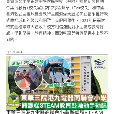
直資英文小學福建中學附屬學校（福附）推動新興運動，
今集《教育+校長室》請得徐區懿華（Eva校長）和中國
香港軟式曲棍球總會執行主席源Sir大談如何在福附推行軟
式曲棍球和的緣起和困難，克服困難後，2023年是福附
軟式曲棍球隊大豐收！校方相信運動對小朋友成長有好
處，學到堅持、體育精神、面對輸贏等特質是書本上學不
到的。
24 1 月 2024
東華三院港九電器商聯會小學 跨課程STEAM