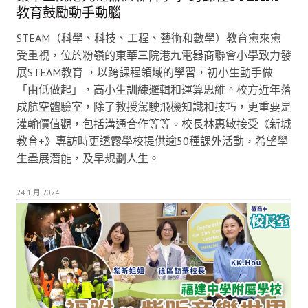
教育鼓勵動手動腦
STEAM（科學、科技、工程、藝術和數學）教育愈來愈
受重視，位於粉嶺的東華三院港九電器商聯會小學致力發
展STEAM教育 ，以跨課程領域的學習，初小生動手做
「由低做起」，高小生訓練邏輯和運算思維。校方近年落
成航空體驗室，除了教授駕駛飛機知識和技巧，更重要是
灌輸價值觀，包括溝通合作等等。校長林惠敏接受《新城
教育+》專訪時更透露學校提供逾50種課外活動，希望學
生盡展潛能，及早規劃人生。
24 1 月 2024