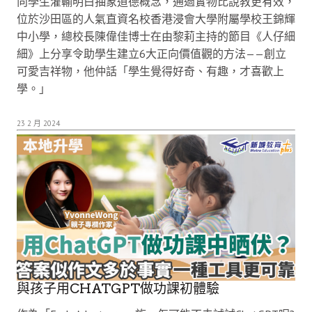
向學生灌輸明白抽象道德概念，通過實物比說教更有效，
位於沙田區的人氣直資名校香港浸會大學附屬學校王錦輝
中小學，總校長陳偉佳博士在由黎莉主持的節目《人仔細
細》上分享令助學生建立6大正向價值觀的方法——創立
可愛吉祥物，他仲話「學生覺得好奇、有趣，才喜歡上
學。」
23 2 月 2024
與孩子用CHATGPT做功課初體驗