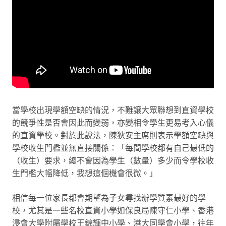
當學校出現學額空缺的情況，不難讓大眾聯想到直資學校
的競爭性是否會因此而變弱，亦變相令學生更易考入心儀
的直資學校。對於此說法，陳狄安主席則表示學額空缺與
學校收生門檻並無直接關係：「每間學校都有自己最低的
（收生）要求，總不會因為學生（數量）多少而令學校收
生門檻大幅降低，我想這個機會很微。」
相信每一位家長都會期望為子女尋找辦學質素最好的學
校，尤其是一些名校直資小學如保良局陳守仁小學、香港
浸會大學附屬學校王錦輝中小學、港大同學會小學，往年