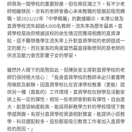
師資為一間學校的重要財產，但在移民潮之下，有不少老
師相繼移民，亦有的老師會擔心未來教職的發展前程而轉
職，就2021/22年「中學概屬」的數據顯示，本港公營及
直資學校流失超過4,000名教師，流失率為歷年最高。直
資學校是政府根據該校的收生情況而獲得相應的直資津
貼，這不難想像學生流失率上升對直資學校的老師造成一
定的壓力，而在家長的角度當然最直接聯想到的是老師的
供求及壓力會否影響子女的學習。
雖然外人眼下的局勢如此，但陳狄安主席對直資學校的老
師仍保持極大信心：「投身直資學校的教師未必只着重聘
用條款及薪酬，因直資學校比在官津學校教書（更能）提
供另一種（風氣的）工作環境，直資學校在辦學及活動安
排上有一定的彈性，相信一些老師會對較有彈性、自由度
大、創意容納度較高、能採用新教學方針的學校環境下教
學感興趣。有部分直資學校資源相對豐富，能提供小班教
學、科目選配較多，這些都是吸引教育工作者加入直資學
校的原因。」