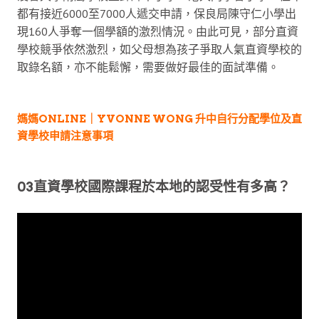
都有接近6000至7000人遞交申請，保良局陳守仁小學出
現160人爭奪一個學額的激烈情況。由此可見，部分直資
學校競爭依然激烈，如父母想為孩子爭取人氣直資學校的
取錄名額，亦不能鬆懈，需要做好最佳的面試準備。
媽媽ONLINE｜YVONNE WONG 升中自行分配學位及直
資學校申請注意事項
03直資學校國際課程於本地的認受性有多高？