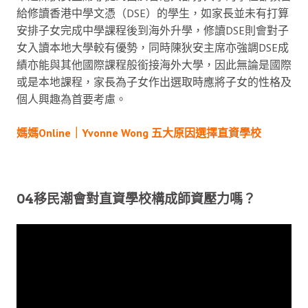
給修讀香港中學文憑（DSE）的學生，如家長並未有打算
安排子女完成中學課程後到海外升學，修讀DSE則會對子
女入讀本地大學較有優勢，同時陳狄安主席亦強調DSE成
績亦能與其他國際課程般銜接海外大學，因此無論是國際
或是本地課程，家長為子女作出選取時應將子女的性格及
個人興趣為首要考慮。
媽媽Online｜Yvonne Wong 五大原因選擇直資學校
04移民潮會對直資學校構成師資壓力嗎？