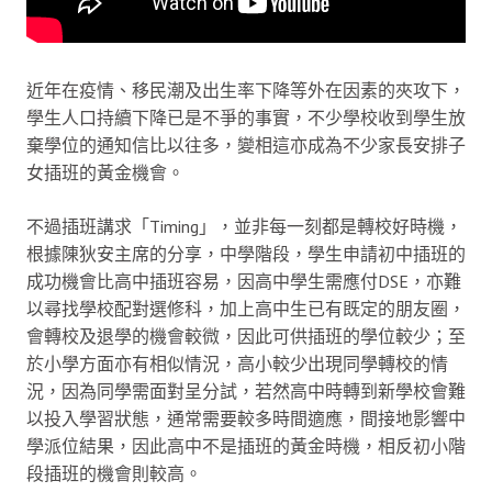
近年在疫情、移民潮及出生率下降等外在因素的夾攻下，
學生人口持續下降已是不爭的事實，不少學校收到學生放
棄學位的通知信比以往多，變相這亦成為不少家長安排子
女插班的黃金機會。
不過插班講求「Timing」，並非每一刻都是轉校好時機，
根據陳狄安主席的分享，中學階段，學生申請初中插班的
成功機會比高中插班容易，因高中學生需應付DSE，亦難
以尋找學校配對選修科，加上高中生已有既定的朋友圈，
會轉校及退學的機會較微，因此可供插班的學位較少；至
於小學方面亦有相似情況，高小較少出現同學轉校的情
況，因為同學需面對呈分試，若然高中時轉到新學校會難
以投入學習狀態，通常需要較多時間適應，間接地影響中
學派位結果，因此高中不是插班的黃金時機，相反初小階
段插班的機會則較高。