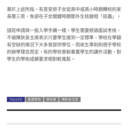
基於上述所指，有意安排子女從高中或高小時期轉校的家
長需三思，免卻在子女關鍵時期節外生枝變相「捉蟲」。
插班申請與一般入學手續一樣，學生需要經過面試考核，
不過陳狄安主席表示只要學生達到一定標準，學校在學額
有空缺的情況下大多會提供學位，而收生準則則視乎學校
的辦學理念而定，有的學校會較着重學生的課外活動，對
學生的學術成績要求相對較寬鬆。
TAGGED
直資學校
移民潮
陳狄安主席