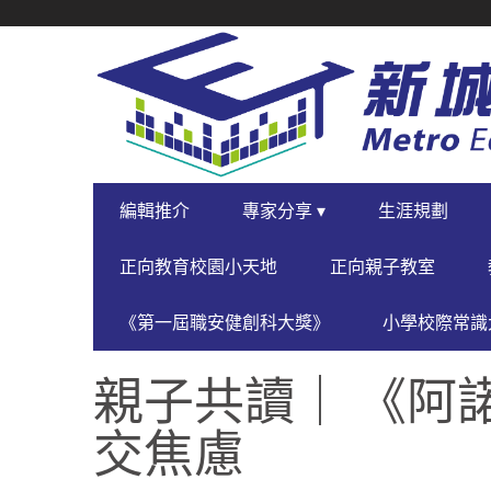
SECONDARY
NAVIGATION
PRIMARY
編輯推介
專家分享 ▾
生涯規劃
NAVIGATION
正向教育校園小天地
正向親子教室
《第一屆職安健創科大獎》
小學校際常識大
親子共讀｜ 《阿
交焦慮