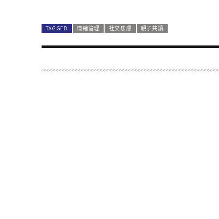
TAGGED
情緒管理
社交焦慮
親子共讀