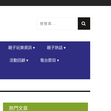
親子玩樂資訊 ▾
親子熱話 ▾
活動回顧 ▾
電台節目 ▾
熱門文章