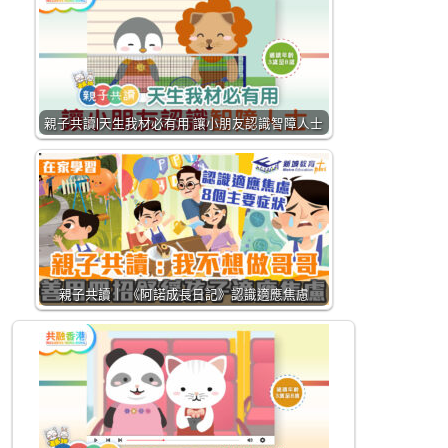
親子共讀|天生我材必有用 讓小朋友認識智障人士
親子共讀｜ 《阿諾成長日記》認識適應焦慮