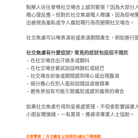
點解人往往會喺社交場合上感到緊張？因為大部分
嘅心理反應。但對於社交焦慮嘅人嚟講，因為佢哋
出被視為羞恥或令人尷尬嘅行為而避開社交場合。
社交焦慮可以喺表演前或表演期間產生，例如進行
社交焦慮有什麼症狀? 常見的症狀包括但不限於
– 在社交場合出汗過多或顫抖
– 在社交場合嘗試說話時臉紅或結巴
– 社交場合前後或期間感到噁心或出現腹瀉
– 過分擔心在別人面前說錯話或做錯事
– 避免參加有可能引致尷尬或感到羞辱的場合
如果社交焦慮冇得到妥善處管理，不但會影響損害
小朋友嘅情緒，一有異常，應尋求專業人士協助。
在家學習 ｜ 外文繪本 父母陪同3歲以下都啱睇