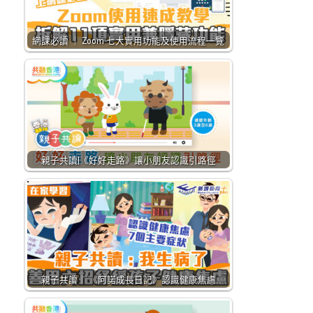
網課必讀 ｜ Zoom 七大實用功能及使用流程一覽
親子共讀|《好好走路》讓小朋友認識引路徑
親子共讀｜ 《阿諾成長日記》認識健康焦慮