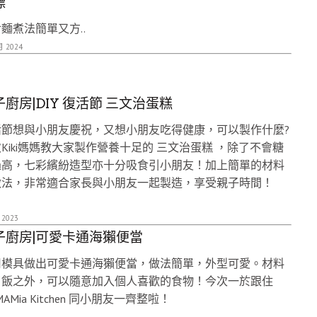
標
麵煮法簡單又方..
月 2024
廚房|DIY 復活節 三文治蛋糕
活節想與小朋友慶祝，又想小朋友吃得健康，可以製作什麼?
Kiki媽媽教大家製作營養十足的 三文治蛋糕 ，除了不會糖
過高，七彩繽紛造型亦十分吸食引小朋友！加上簡單的材料
做法，非常適合家長與小朋友一起製造，享受親子時間！
 2023
子廚房|可愛卡通海獺便當
用模具做出可愛卡通海獺便當，做法簡單，外型可愛。材料
了飯之外，可以隨意加入個人喜歡的食物！今次一於跟住
MAMia Kitchen 同小朋友一齊整啦！