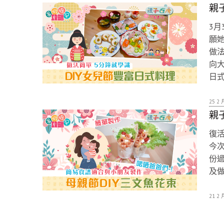
親子
3月
願她
做法
向
日式
25 2 
親子
復
今次
份
及
21 2 