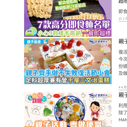
超
即食
15 2 
親子
復
今次
份
及
4 4 月
親
利
除
MA