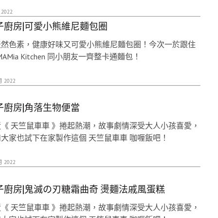
 2022
子廚房|可愛小熊維尼麵包圈
天然色素，健康好味又可愛小熊維尼麵包圈！今次一於跟住
MAMia Kitchen 同小朋友一齊整卡通麵包！
月 2022
子廚房|角落生物便當
《 天竺鼠車車 》捲起熱潮，故事劇情深受大人小孩喜愛，
大家也試下在家製作這個 天竺鼠車車 咖喱飯吧！
月 2022
子廚房|鬼滅の刃糖霜曲奇 燙麵法戚風蛋糕
《 天竺鼠車車 》捲起熱潮，故事劇情深受大人小孩喜愛，