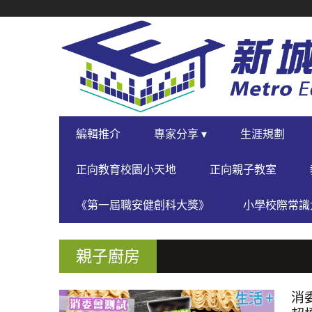
SECONDARY
NAVIGATION
PRIMARY
編輯推介
專家分享 ▾
生涯規劃
NAVIGATION
正向教育校園小天地
正向親子教室
《第一屆職安健創科大獎》
小學校際常識大
親子廚房
消