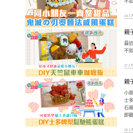
不如
14 3 
親
最近
不如
27 2 
親
小
士
石箱
即
26 2 