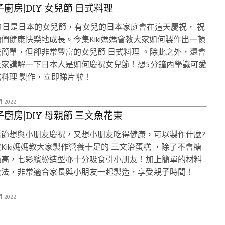
廚房|DIY 女兒節 日式料理
3日是日本的女兒節，有女兒的日本家庭會在這天慶祝， 祝
們健康快樂地成長。今集Kiki媽媽會教大家如何製作出一頓
簡單，但卻非常豐富的女兒節 日式料理 。除此之外，還會
大家講解一下日本人是如何慶祝女兒節！想5分鐘內學識可愛
料理 製作，立即睇片啦！
月 2022
廚房|DIY 母親節 三文魚花束
活節想與小朋友慶祝，又想小朋友吃得健康，可以製作什麼?
Kiki媽媽教大家製作營養十足的 三文治蛋糕 ，除了不會糖
過高，七彩繽紛造型亦十分吸食引小朋友！加上簡單的材料
做法，非常適合家長與小朋友一起製造，享受親子時間！
月 2022