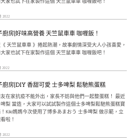
大家也試下在家製作這個 天竺鼠車車 咖喱飯吧！
月 2022
子廚房|好味高營養 天竺鼠車車 咖喱飯！
《 天竺鼠車車 》捲起熱潮，故事劇情深受大人小孩喜愛，
大家也試下在家製作這個 天竺鼠車車 咖喱飯吧！
月 2022
子廚房|DIY 香甜可愛 士多啤梨 鬆馳熊蛋糕
朋友在家抗疫不能外出，家長不妨與他們一起整蛋糕！ 最近
多啤梨 當造，大家可以試試製作這個士多啤梨鬆馳熊蛋糕寶
！Kiki媽媽今次使用了博多あまおう 士多啤梨 做示範，立
觀看啦！
月 2022