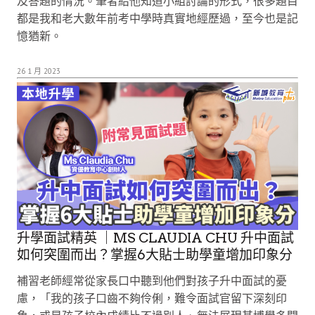
及答題的情況。筆者給他知道小組討論的形式，很多題目
都是我和老大數年前考中學時真實地經歷過，至今也是記
憶猶新。
26 1 月 2023
升學面試精英 ｜MS CLAUDIA CHU 升中面試
如何突圍而出？掌握6大貼士助學童增加印象分
補習老師經常從家長口中聽到他們對孩子升中面試的憂
慮，「我的孩子口齒不夠伶俐，難令面試官留下深刻印