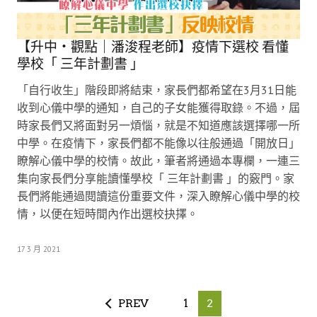
【升中・觀點｜潘浚程老師】疫情下選校 看懂
學校「 三年計劃書 」
「自行收生」階段即將結束，家長們都希望在3月31日能
收到心儀中學的通知，自己的子女能獲得取錄。不過，屆
時家長們又將面對另一煩惱，就是不知道應該選擇哪一所
中學。在疫情下，家長們都不能像以往般通過「開放日」
瞭解心儀中學的校情。故此，筆者將通過本專欄，一連三
集向家長們分享能讀懂學校「 三年計劃書 」的竅門。家
長們將能通過閱讀這份重要文件，深入瞭解心儀中學的校
情，以便在短時間內作出選校抉擇。
17 3 月 2021
PREV
1
2