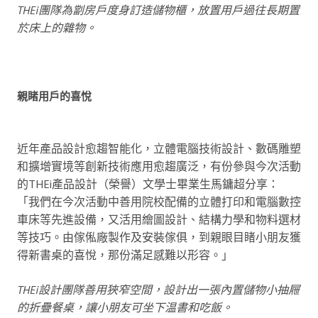
THEi團隊為劏房戶度身訂造儲物櫃，放置用戶過往長期置
於床上的雜物。
親睹用戶的喜悅
近年產品設計愈趨智能化，立體電腦技術設計、數碼雕塑
和擴增實境等創新技術應用愈趨廣泛，有份參與今次活動
的THEi產品設計（榮譽）文學士畢業生馬鏞超分享：
「我們在今次活動中善用院校配備的立體打印和電腦數控
車床等先進設備，又活用繪圖設計、結構力學和物料選材
等技巧。由傢俬廠製作及安裝傢俱，到親眼目睹小朋友獲
得新書桌的喜悅，那份滿足感難以形容。」
THEi設計團隊善用狹窄空間，設計出一張內置儲物小抽屜
的折疊餐桌，讓小朋友可坐下温書和吃飯。