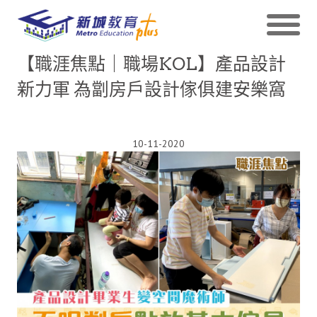
【職涯焦點｜職場KOL】產品設計
新力軍 為劏房戶設計傢俱建安樂窩
10-11-2020