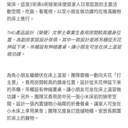
架床，這張3呎乘6呎碌架床便是家人日常起居的主要活
動空間，吃飯、看電視，以至小朋友做功課均在堆滿雜物
的床上進行。
THEi產品設計（榮譽）文學士畢業生善用房間較高牆身位
置，為劏房家庭設計傢俱。其中一款設計是將吊櫃從天花
伸延下來，吊櫃設有伸縮書桌，讓小朋友可坐在床上温習
做功課。
為免小朋友繼續伏在床上温習，團隊靈機一動向天花「打
主意」，善用房間較高的牆身位置，設計從天花伸延下來
的吊櫃，吊櫃設有伸縮書桌，讓小朋友可坐在床上溫習做
功課。另外，團隊又善用房中另一張小木床前的狹窄空
間，設計一張內置儲物小抽屜的折疊餐桌，讓家人可坐在
小木床上享用美食；團隊又度身訂造儲物櫃，安放長期置
於床上的雜物。