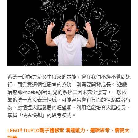
系統一的能力是與生俱來的本能，會在我們不經不覺間運
行，而負責邏輯性思考的系統二則需要開發成長。 遊戲
治療師Phoebe解釋幼兒的系統二因未完全發育，一般依
靠系統一直接表達情感，可能容易會有負面的情緒或者行
為。應把握大腦發展的旺盛期，利用遊戲培育大腦成長，
掌握「快思慢想」的思考模式。
LEGO® DUPLO親子體驗堂 溝通能力、邏輯思考、情商大
訓練