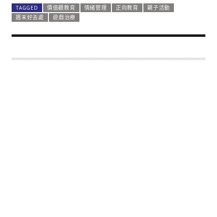
TAGGED
價值觀教育
情緒管理
正向教育
親子活動
週末好去處
遊戲治療