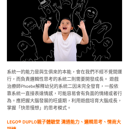
系統一的能力是與生俱來的本能，會在我們不經不覺間運
行，而負責邏輯性思考的系統二則需要開發成長。 遊戲
治療師Phoebe解釋幼兒的系統二因未完全發育，一般依
靠系統一直接表達情感，可能容易會有負面的情緒或者行
為。應把握大腦發展的旺盛期，利用遊戲培育大腦成長，
掌握「快思慢想」的思考模式。
LEGO® DUPLO親子體驗堂 溝通能力、邏輯思考、情商大
訓練