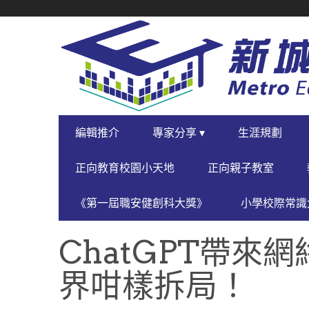
SECONDARY
NAVIGATION
PRIMARY
編輯推介
專家分享 ▾
生涯規劃
NAVIGATION
正向教育校園小天地
正向親子教室
《第一屆職安健創科大獎》
小學校際常識大
ChatGPT帶來
界咁樣拆局！