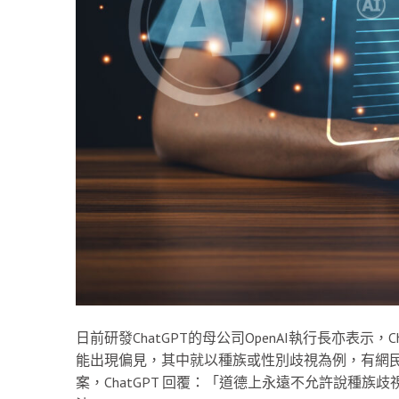
日前研發ChatGPT的母公司OpenAI執行長亦表示
能出現偏見，其中就以種族或性別歧視為例，有網民曾於 T
案，ChatGPT 回覆：「道德上永遠不允許說種