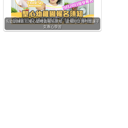
名幼訓練班｜ 聖心幼稚園報名須知 宜縮短交通時間讓子
女專心學習