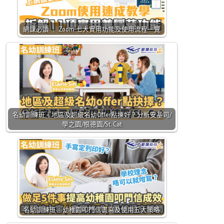
網課必讀 ｜ Zoom 七大實用功能及使用流程一覽
名幼訓練班｜地區及超級名幼Offer點揀好？分析安基司/
學之園/根德園/St. Cat
名幼訓練班｜幼稚園叩門信書寫及使用五大策略