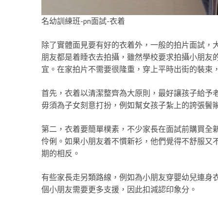
名幼訓練班-pn面試-衣着
除了實體面見要有好的衣着外，一般的拍片面試，
朋友都是着睡衣去拍攝，雖然學校要求拍攝小朋友
宜。在家拍片不需要很隆重，穿上平時出街的裝束
首先，衣着以清潔整齊為大原則，最好讓孩子給予
毋須為子女刻意打扮，例如幫女孩子紮上的誇張鬢
第二，衣着要簡單樸素，不少家長在面試前購買全
伶俐。如果小朋友着不慣新衫，他們覺得不舒服又
期的相反。
有些家長走另類路線，例如為小朋友穿嬰幼兒連身
個小朋友需要更多支援，因此扣減認印象分。