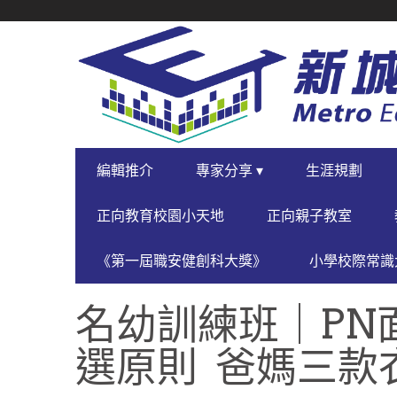
SECONDARY
NAVIGATION
PRIMARY
編輯推介
專家分享 ▾
生涯規劃
NAVIGATION
正向教育校園小天地
正向親子教室
《第一屆職安健創科大獎》
小學校際常識大
名幼訓練班｜PN
選原則 爸媽三款