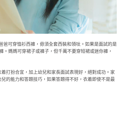
就可以，爸爸可穿恤衫西褲，毋須全套西裝和領呔。如果是面試的是
要穿牛仔褲。媽媽可穿裙子或褲子，但千萬不要穿短裙或迷你褲，
衣着打扮合宜，加上幼兒和家長面試表現好，絕對成功。家
幼兒的能力和答題技巧，如果答題得不好，衣着即使不是最