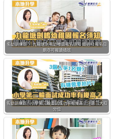
名幼訓練班 ｜ 九龍塘劍鳴幼稚園報名須知 錯過K1報名日
期亦可報讀插班
名幼訓練班｜小學第三輪面試成功率有幾高？注意三大扣
分位