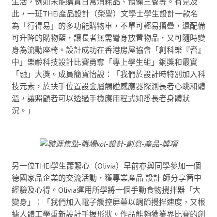
生活，例如未能購買日常消耗品、預備三餐等。有見及
此，一班THEi產品設計（榮譽）文學士學生設計一款名
為「行得易」的多功能購物車，不單可輕易摺疊，還配備
可升降的購物籃，讓長者無需彎身放置物品，又可隨時變
身為流動座椅。設計成功在香港房屋協會「創科樂『耆』
中」樂齡科技設計比賽勇奪「專上學生組」銅獎和最實
「融」大獎。成員簡寶怡說：「我們於設計時特別加入科
技元素，於扶手位置設金屬觸碰感應器探測長者心跳和體
溫，讓照顧者可以透過手機應用程式知悉長者身體狀
況。」
另一位THEi學生蕭絜心（Olivia）早前亦與同學參加一個
德國家品企業的交流活動，獲專業產品 設計 師分享箇中
經驗及心得。Olivia運用所學將一個手動食物攪拌器「大
變身」：「我們加入電子觸控屏幕以調節攪拌速度，又根
據人體工學重新設計手握形狀。作品能夠獲業界比賽的創