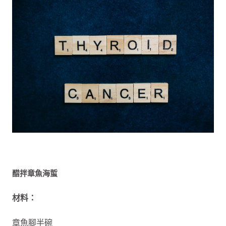
醋拌章魚海蜇
材料：
章魚腳半碗