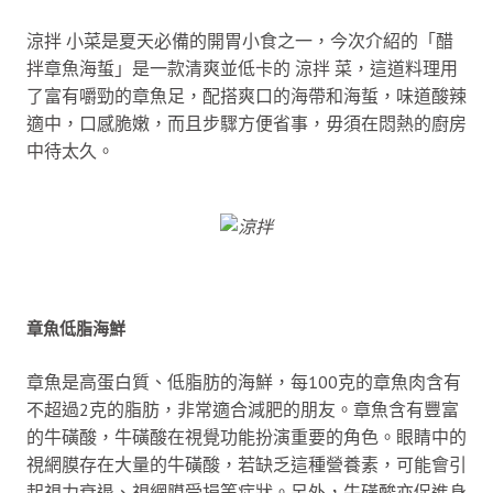
涼拌 小菜是夏天必備的開胃小食之一，今次介紹的「醋
拌章魚海蜇」是一款清爽並低卡的 涼拌 菜，這道料理用
了富有嚼勁的章魚足，配搭爽口的海帶和海蜇，味道酸辣
適中，口感脆嫩，而且步驟方便省事，毋須在悶熱的廚房
中待太久。
章魚低脂海鮮
章魚是高蛋白質、低脂肪的海鮮，每100克的章魚肉含有
不超過2克的脂肪，非常適合減肥的朋友。章魚含有豐富
的牛磺酸，牛磺酸在視覺功能扮演重要的角色。眼睛中的
視網膜存在大量的牛磺酸，若缺乏這種營養素，可能會引
起視力衰退、視網膜受損等症狀。另外，牛磺酸亦促進身