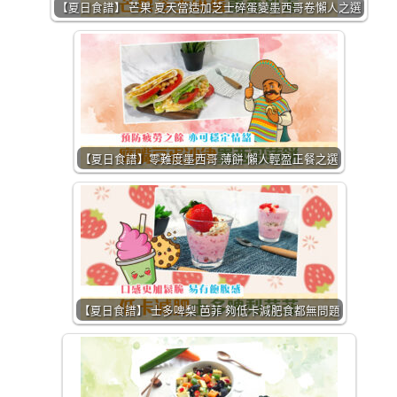
【夏日食譜】 芒果 夏天當造加芝士碎蛋變墨西哥卷懶人之選
【夏日食譜】零難度墨西哥 薄餅 懶人輕盈正餐之選
【夏日食譜】 士多啤梨 芭菲 夠低卡減肥食都無問題