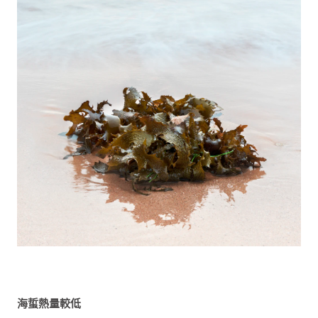
海蜇熱量較低