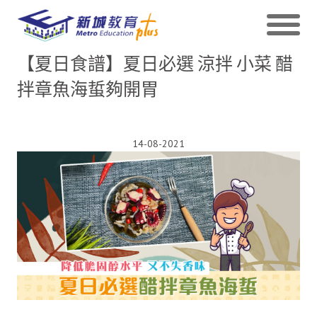
【夏日食譜】夏日必選 涼拌 小菜 醋
拌章魚海蜇夠開胃
14-08-2021