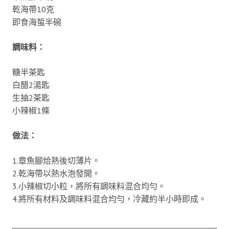
乾海帶10克
即食海蜇半碗
調味料：
糖半茶匙
白醋2湯匙
生抽2茶匙
小辣椒1條
做法：
1.章魚腳烚熟後切薄片。
2.乾海帶以熱水泡發開。
3.小辣椒切小粒，將所有調味料混合均勻。
4.將所有材料及調味料混合均勻，冷藏約半小時即成。