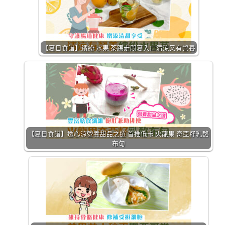
【夏日食譜】繽紛 水果 茶踢走悶夏入口清涼又有營養
【夏日食譜】透心涼營養甜品之選 首推低卡 火龍果 奇亞籽乳酪
布甸