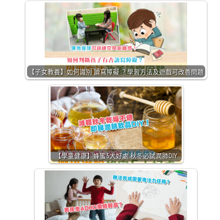
【子女教養】如何識別 讀寫障礙 ？學習方法及遊戲可改善問題
【學童健康】蜂蜜5大好處 秋冬必試潤肺DIY