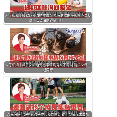
人仔細細｜細數四種溝通障礙 無及時處理隨時影響心理發
展｜言語治療師夏小月
人仔細細｜讓子女知道每樣事情均得來不易 才能與父母一
起同行
人仔細細｜運動對孩子成長極為重要 從中學懂追求成功