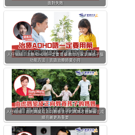
面對失敗
人仔細細｜治療ADHD唔一定要用藥 教你在家訓練孩子腦
功能方法｜言語治療師夏小月
人仔細細｜由虎媽變成正向教養孩子的媽媽才德兼備比成
績亮麗更為重要