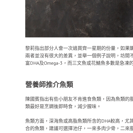
黎莉指出部分人會一次過買齊一星期的份量，如果
兩者並沒有很大的差異，並舉一個例子說明，坊間
富DHA及Omega-3，而三文魚或花鯖魚多數是急
營養師推介魚類
陳國賓指出有些小朋友不肯進食魚類，因為魚類的
類最好是烹調後即時食，減少腥味。
魚類方面，深海魚或高脂魚類所含的DHA較高，尤
合的魚類，建議可選擇池仔，一來多肉少骨，二來