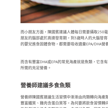
而小朋友方面，陳國賓建議人體每日需要攝取250毫
朋友的腦部處於高速發育期，到3歲時人的大腦發育率
的嬰兒進食固體食物，都需要吸收適量EPA/DHA
而含有豐富DHA或EPA的常見海產就是魚類，它含有
所需的充足營養。
營養師建議多食魚類
營養師陳國賓建議生活習慣中漸漸由肉類轉向海產
豐富鐵質、雞肉含蛋白質等，為何要將飲食習慣轉