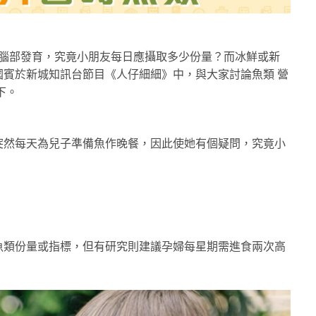
友腦部發育，究竟小朋友每日應攝取多少份量？而冰鮮或新
賓於新城知訊台節目《人仔細細》中，與大家討論魚類 營
下。
突然每天為兒子準備魚作晚餐，因此使她有個疑問，究竟小
？
魚類份量或指標，但有研究則建議孕婦每星期需進食兩次高