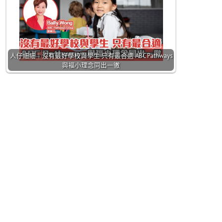
人仔細細｜沒有最好學校與學生 只有最合適 ABC Pathways
與褔小理念同出一徹