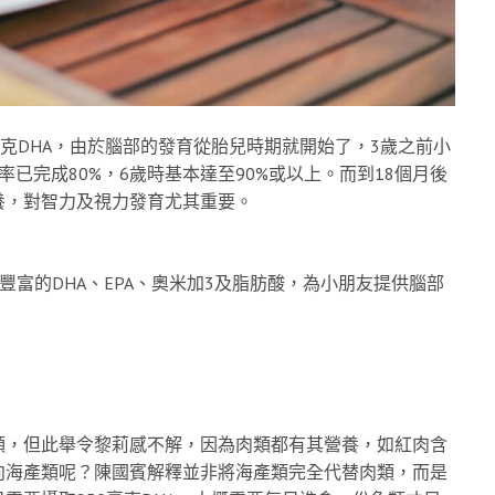
克DHA，由於腦部的發育從胎兒時期就開始了，3歲之前小
已完成80%，6歲時基本達至90%或以上。而到18個月後
營養，對智力及視力發育尤其重要。
豐富的DHA、EPA、奧米加3及脂肪酸，為小朋友提供腦部
類，但此舉令黎莉感不解，因為肉類都有其營養，如紅肉含
向海產類呢？陳國賓解釋並非將海產類完全代替肉類，而是