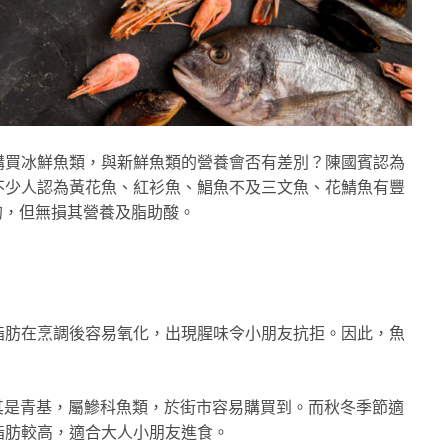
購買冰鮮魚類，與新鮮魚類的營養會否有差別？陳國賓認為
不少人認為黃花魚、紅衫魚、鯧魚不及三文魚、花鯖魚有豐
凍的，但無損其營養及脂助酸。
脂肪在烹調後容易氧化，出現腥味令小朋友抗拒。因此，魚
其是青基，屬鰺科魚類，於街市容易購買到。而秋冬季節適
脂肪較高，適合大人小朋友進食。