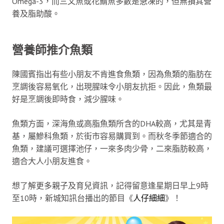
Omega-3，而三文魚或花鯖魚多數是急凍的，但無損其營
養及脂助酸。
營養師推介魚類
陳國賓指出有些小朋友不肯進食魚類，因為魚類的脂肪在
烹調後容易氧化，出現腥味令小朋友抗拒。因此，魚類最
好是烹調後即時食，減少腥味。
魚類方面，深海魚或高脂魚類所含的DHA較高，尤其是青
基，屬鰺科魚類，於街市容易購買到。而秋冬季節適合的
魚類，建議可選擇池仔，一來多肉少骨，二來脂肪較高，
適合大人小朋友進食。
想了解更多親子及育兒資訊，記得留意逢星期日早上9時
至10時，新城知訊台播出的節目《
人仔細細
》！