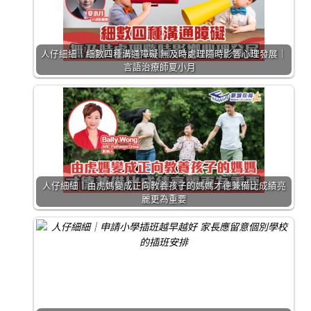
人仔細細｜細數四種溝通障礙 無及時處理隨時影響心理發展｜
言語治療師夏小月
人仔細細｜由虎媽變成正向教養孩子的媽媽才德兼備比成績亮
麗更為重要