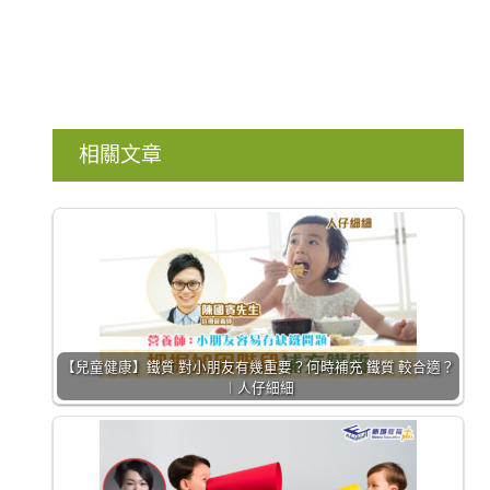
相關文章
【兒童健康】鐵質 對小朋友有幾重要？何時補充 鐵質 較合適？
︱人仔細細