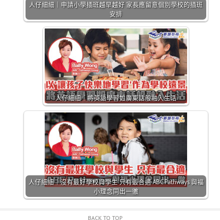
人仔細細｜申請小學插班越早越好 家長應留意個別學校的插班
安排
人仔細細｜將英語學習如廣東話般融入生活
人仔細細｜沒有最好學校與學生 只有最合適 ABC Pathways 與褔
小理念同出一徹
BACK TO TOP