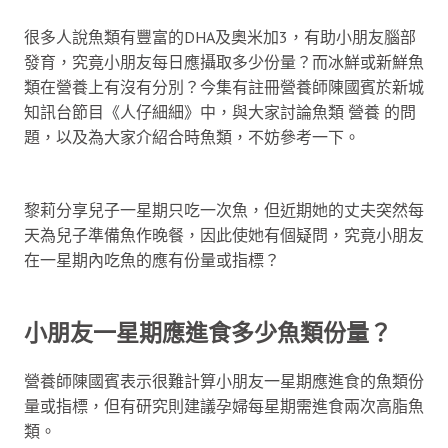
很多人說魚類有豐富的DHA及奧米加3，有助小朋友腦部
發育，究竟小朋友每日應攝取多少份量？而冰鮮或新鮮魚
類在營養上有沒有分別？今集有註冊營養師陳國賓於新城
知訊台節目《人仔細細》中，與大家討論魚類 營養 的問
題，以及為大家介紹合時魚類，不妨參考一下。
黎莉分享兒子一星期只吃一次魚，但近期她的丈夫突然每
天為兒子準備魚作晚餐，因此使她有個疑問，究竟小朋友
在一星期內吃魚的應有份量或指標？
小朋友一星期應進食多少魚類份量？
營養師陳國賓表示很難計算小朋友一星期應進食的魚類份
量或指標，但有研究則建議孕婦每星期需進食兩次高脂魚
類。