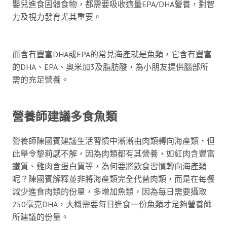
嬰兒進食固體食物，都需要吸收適量EPA/DHA營養，對智
力及視力發育尤其重要。
而含有豐富DHA或EPA的常見海產就是魚類，它含有豐富
的DHA、EPA、奧米加3及脂肪酸，為小朋友提供腦部所
需的充足營養。
營養師建議多食魚類
營養師陳國賓建議生活習慣中漸漸由肉類轉向海產類，但
此舉令黎莉感不解，因為肉類都有其營養，如紅肉含豐富
鐵質、雞肉含蛋白質等，為何要將飲食習慣轉向海產類
呢？陳國賓解釋並非將海產類完全代替肉類，而是在每餐
減少進食肉類的份量，多增加魚類，因為每日需要攝取
250毫克DHA，大概需要每日進食一份魚類才足夠營養師
所建議的份量。