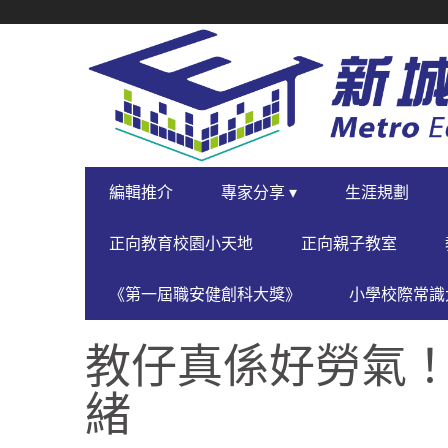
SECONDARY
NAVIGATION
PRIMARY
編輯推介
專家分享 ▾
生涯規劃
NAVIGATION
正向教育校園小天地
正向親子教室
《第一屆職安健創科大獎》
小學校際常識大
教仔真係好勞氣！
緒