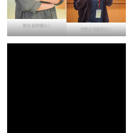
館長 張瑋珮女士
副館長 謝家淇女士