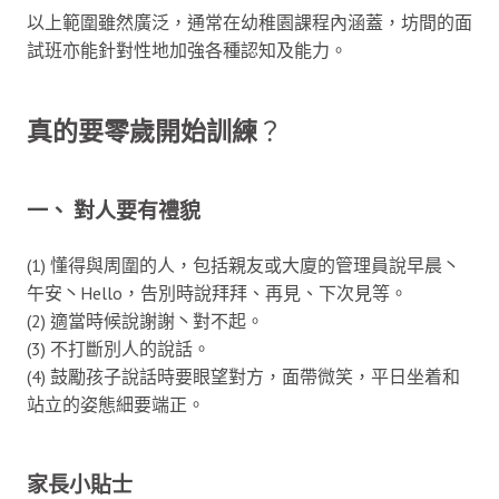
以上範圍雖然廣泛，通常在幼稚園課程內涵蓋，坊間的面
試班亦能針對性地加強各種認知及能力。
真的要零歲開始訓練
？
一、 對人要有禮貌
(1) 懂得與周圍的人，包括親友或大廈的管理員說早晨丶
午安丶Hello，告別時說拜拜、再見、下次見等。
(2) 適當時候說謝謝丶對不起。
(3) 不打斷別人的說話。
(4) 鼓勵孩子說話時要眼望對方，面帶微笑，平日坐着和
站立的姿態細要端正。
家長小貼士