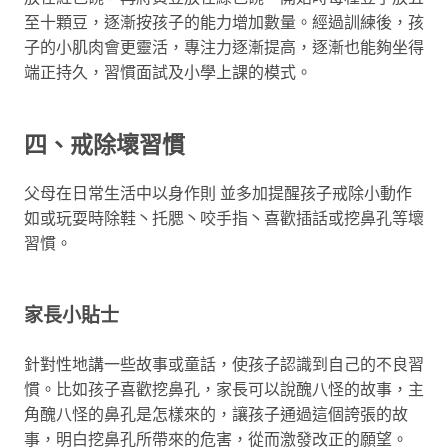
至十顆豆，逐漸按孩子的能力增加數量。經過訓練後，孩
子的小肌肉會更靈活，專注力逐漸提高，逐漸也能夠坐得
端正持久，習慣面試及小學上課的模式。
四、戒除壞習慣
父母在日常生活中以身作則 並多加提醒孩子戒除小動作
如或玩耍時除鞋丶托腮丶咬手指丶喜歡插話或挖鼻孔等壞
習慣。
家長小貼士
針對性地講一些故事或童話，使孩子認識到自己的不良習
慣。比如孩子喜歡挖鼻孔，家長可以說醜八怪的故事，主
角醜八怪的鼻孔是怎樣來的，讓孩子通過這個誇張的故
事，明白挖鼻孔所帶來的危害，從而激發改正的願望。