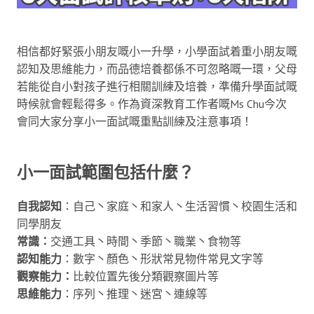
相信都好緊張小朋友嘅小一升學，小學面試着重小朋友嘅
認知及思維能力，而品德培養都係不可忽略嘅一環，父母
若能從自小對孩子進行相關訓練及培養，準備升學面試嘅
時候就會輕鬆得多。作為資深教育工作者嘅Ms Chu今次
會同大家分享小一面試嘅重點訓練及注意事項！
小一面試範圍包括什麼？
自我認知
：自己丶家庭丶和家人丶生活習慣丶校園生活和
同學朋友
常識：
交通工具丶時間丶季節丶職業丶食物等
認知能力
：數字丶顏色丶形狀常見物件常見文字等
觀察能力：
比較位置先後分類觀察圖片等
思維能力
：序列丶推理丶迷宮丶連線等