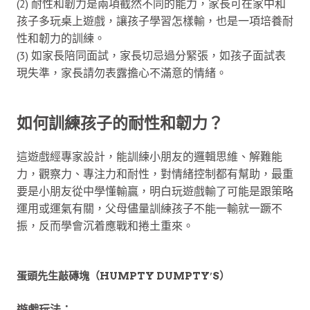
(2) 耐性和韌力是兩項截然不同的能力，家長可在家中和
孩子多玩桌上遊戲，讓孩子學習怎樣輸，也是一項培養耐
性和韌力的訓練。
(3) 如家長陪同面試，家長切忌過分緊張，如孩子面試表
現失準，家長請勿表露擔心不滿意的情緒。
如何訓練孩子的耐性和韌力？
這遊戲經專家設計，能訓練小朋友的邏輯思維、解難能
力，觀察力、專注力和耐性，對情緒控制都有幫助，最重
要是小朋友從中學懂輸贏，明白玩遊戲輸了可能是跟策略
運用或運氣有關，父母儘量訓練孩子不能一輸就一蹶不
振，反而學會沉着應戰和捲土重來。
蛋頭先生敲磚塊（HUMPTY DUMPTY′S）
遊戲玩法：