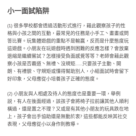
小一
面試
陷阱
(1) 很多學校都會透過活動形式進行，藉此觀察孩子的性
格與小孩之間的互動，最常見的任務是小手工丶畫畫或問
答比賽。玩集體遊戲的重點不是輸贏，反而是什麼態度玩
這遊戲。小朋友在玩遊戲時遇到困難的反應怎樣？會放棄
退縮是繼續嘗試？怎樣接受負面感覺等等？老師會藉此觀
察小孩是否霸道丶無禮丶沒規矩……只要孩子主動、開
朗、有禮貌、守規矩或懂得幫助別人，小組面試時會留下
好印象，父母應從小培養孩子正確的態度。
(2) 小朋友與人相處及待人的態度也是重要一環，舉例
説，有人在後面經過，該孩子會將椅子拉前讓其他人順利
橫過，還是置之不理？又或是有其他小朋友的玩具跌在地
上，孩子會出手協助還是無動於衷? 這些都能反映其社交
表現，父母應從小以身作則教導。