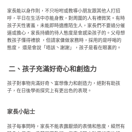
家長能以身作則，不只吩咐或教導小朋友跟其他人打招
呼，平日在生活中亦能身教，對周圍的人有禮微笑。有時
孩子天性害羞，未能即時適應陌生人，家長們不要過分催
逼或擔心，家長持續的待人態度是會感染孩子的。父母想
教孩子懂得禮貌 ，但請家傭做家務時，採用的是呼喝的
態度， 還是會說「唔該丶謝謝」，孩子是看在眼裏的。
二、孩子充滿好奇心和創造力
孩子對事物充滿好奇丶富想像力和創造力，絕對有助孩
子，在日後學術探究上有更出色的表現。
家長小貼士
孩子每事問時，家長不能表露厭煩的表情和態度，縱然有