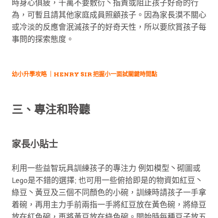
時身心俱疲，千萬不要敷衍丶指責或阻止孩子好奇的行
為，可暫且請其他家庭成員照顧孩子。因為家長漠不關心
或冷淡的反應會泯滅孩子的好奇天性，所以要欣賞孩子每
事問的探索態度。
幼小升學攻略 ｜HENRY SIR 把握小一面試關鍵時間點
三、專注和聆聽
家長小貼士
利用一些益智玩具訓練孩子的專注力 例如模型丶砌圖或
Lego是不錯的選擇; 也可用一些俯拾即是的物資如紅豆丶
綠豆丶黃豆及三個不同顏色的小碗，訓練時請孩子一手拿
着碗，再用主力手前兩指一手將紅豆放在黃色碗，將綠豆
放在紅色碗，再將黃豆放在綠色碗。開始時每種豆子放五