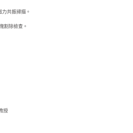
磁力共振掃描。
硬塊割除檢查。
教授