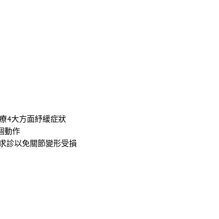
療4大方面紓緩症狀
個動作
早求診以免關節變形受損