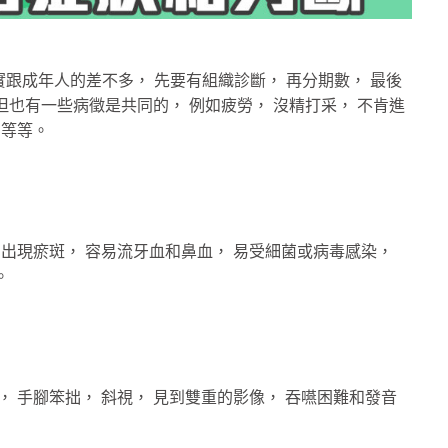
實跟成年人的差不多， 先要有組織診斷， 再分期數， 最後
也有一些病徵是共同的， 例如疲勞， 沒精打采， 不肯進
力等等。
腳出現瘀斑， 容易流牙血和鼻血， 易受細菌或病毒感染，
。
， 手腳笨拙， 斜視， 見到雙重的影像， 吞嚥困難和發音