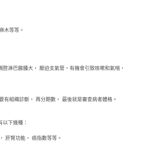
 麻木等等。
膈腔淋巴腺腫大， 壓迫支氣管，有機會引致咳嗽和氣喘，
要有組織診斷， 再分期數， 最後就是審查病者體格。
有以下幾種：
)， 肝腎功能， 癌指數等等。