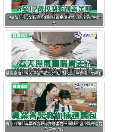
健康資訊｜6至12歲控制近視黃金期 4大方案減慢近視增
長
健康資訊｜春天濕氣重腸胃差 袪濕必試三款食療一個動作
健康資訊｜專業脊醫教你揀選書包 三個細節發揮護脊書包
的最大功效