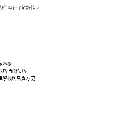
 與你童行了解詳情。
基本步
成功 面對失敗
擇學校切忌貪方便