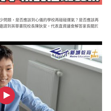
不少問題，是否應該到心儀的學校再碰碰運氣？是否應該再
lly特意邀請到英華書院校長陳狄安，代表直資議會解答家長關於