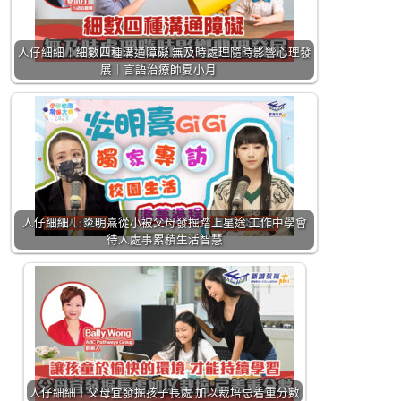
人仔細細｜細數四種溝通障礙 無及時處理隨時影響心理發
展｜言語治療師夏小月
人仔細細｜ 炎明熹從小被父母發掘踏上星途 工作中學會
待人處事累積生活智慧
人仔細細｜父母宜發掘孩子長處 加以裁培忌着重分數