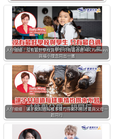
人仔細細｜沒有最好學校與學生 只有最合適 ABC Pathways
與褔小理念同出一徹
人仔細細｜讓子女知道每樣事情均得來不易 才能與父母一
起同行