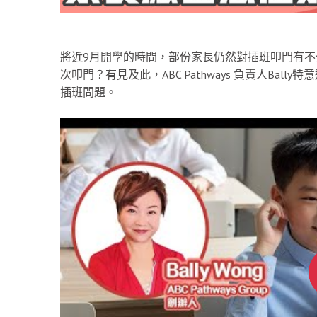
將近9月開學的時間，部份家長仍然對插班叩門有
次叩門？有見及此，ABC Pathways 負責人Ba
插班問題。