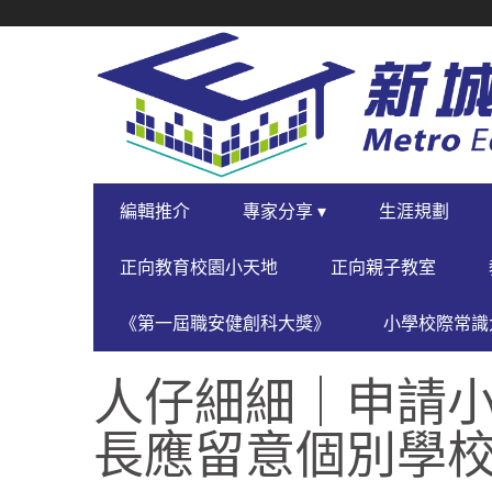
SECONDARY
NAVIGATION
PRIMARY
編輯推介
專家分享 ▾
生涯規劃
NAVIGATION
正向教育校園小天地
正向親子教室
《第一屆職安健創科大獎》
小學校際常識大
人仔細細｜申請小
長應留意個別學