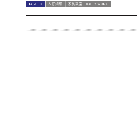
TAGGED
人仔細細
家長教室｜BALLY WONG