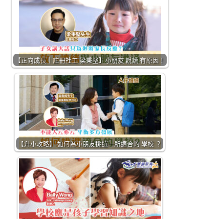
【正向成長｜註冊社工 梁秉堅】小朋友 說謊 有原因！
【升小攻略】 如何為小朋友挑選一所適合的 學校 ？