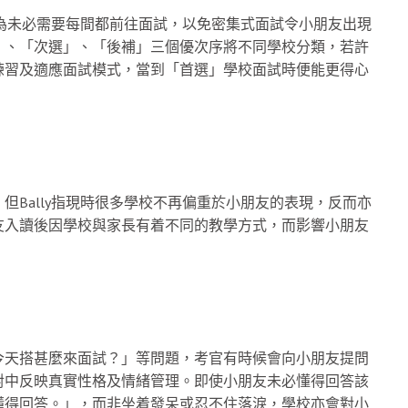
認為未必需要每間都前往面試，以免密集式面試令小朋友出現
」、「次選」、「後補」三個優次序將不同學校分類，若許
練習及適應面試模式，當到「首選」學校面試時便能更得心
Bally指現時很多學校不再偏重於小朋友的表現，反而亦
友入讀後因學校與家長有着不同的教學方式，而影響小朋友
今天搭甚麼來面試？」等問題，考官有時候會向小朋友提問
對中反映真實性格及情緒管理。即使小朋友未必懂得回答該
懂得回答。」，而非坐着發呆或忍不住落淚，學校亦會對小