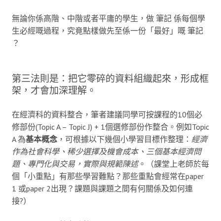
無論你係高階、中階或者平庸的學生，做 筆記 係每個學
生必經嘅過程，究竟點樣做先至係一份「最好」嘅 筆記
？
第三法則是：把它零碎的資料組織起來，形成框
架，才會加深理解。
在經濟科的資料整合，筆者建議同學可按課程的10個必
修部份(Topic A – Topic J) + 1個選修部份作整合。例如Topic
A 為
基本概念
，可根據以下幾個小學習目標作整理：
經濟
作為社會科學、稀少選擇及機會成本、三個基本經濟問
題、專門化與交易，實際與規範陳述
。（課堂上老師於每
個「小重點」有那些學習難點？那些重點會經常在paper
1 或paper 2出現？課題與課題之間有何關係及如何連
接?）