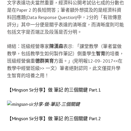
文字表達功夫當然重要，經濟科公開考試佔七成的分數也
是在Paper 2 的長短問答；筆者額外想提及的是經濟科資
料回應題(Data Response Question)中，2分的「有效傳意
評分」其中一分便是關乎表達的清晰度，而清晰度則可能
包括文字是否端正及段落是否分明。
總結：班級經營專家
陳漢森
表示: 「課堂教學（筆者當做
教學，包括教學生如何製作筆記）側重學生
智育
的培養，
班級經營偏重
德群美育
方面。」(見明報12-09- 2017<<在
教學中經營班級>> 一文）筆者絕對認同，此文僅提升學
生智育的培養之用！
【Mingson Sir分享】做 筆記 的三個關鍵 Part.1
【Mingson Sir分享】做 筆記 的三個關鍵 Part.2