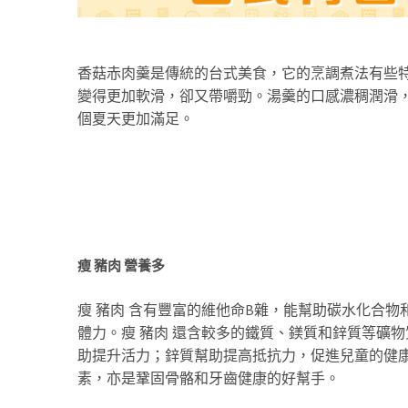
香菇赤肉羹是傳統的台式美食，它的烹調煮法有些特
變得更加軟滑，卻又帶嚼勁。湯羹的口感濃稠潤滑
個夏天更加滿足。
瘦 豬肉 營養多
瘦 豬肉 含有豐富的維他命B雜，能幫助碳水化合
體力。瘦 豬肉 還含較多的鐵質、鎂質和鋅質等礦
助提升活力；鋅質幫助提高抵抗力，促進兒童的健
素，亦是鞏固骨骼和牙齒健康的好幫手。