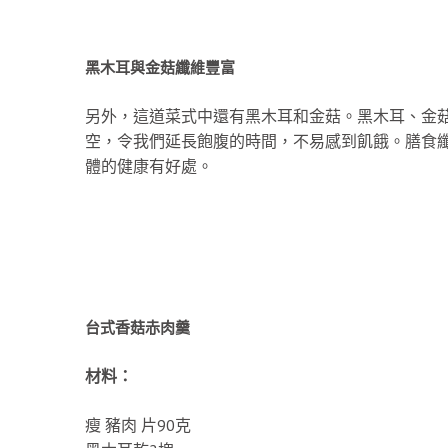
黑木耳與金菇纖維豐富
另外，這道菜式中還有黑木耳和金菇。黑木耳、金
空，令我們延長飽腹的時間，不易感到飢餓。膳食
體的健康有好處。
台式香菇赤肉羹
材料：
瘦 豬肉 片90克