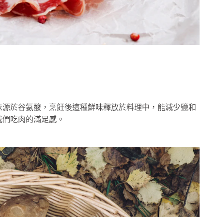
味源於谷氨酸，烹飪後這種鮮味釋放於料理中，能減少鹽和
我們吃肉的滿足感。