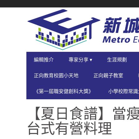
SECONDARY
NAVIGATION
PRIMARY
編輯推介
專家分享 ▾
生涯規劃
NAVIGATION
正向教育校園小天地
正向親子教室
《第一屆職安健創科大獎》
小學校際常識大
【夏日食譜】當瘦
台式有營料理