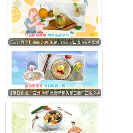
【夏日食譜】繽紛 水果 茶踢走悶夏入口清涼又有營養
【夏日食譜】 豆漿 冷麵 散發堅果香夏日開胃正餐之選