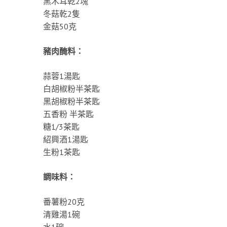
黑木耳乾2塊
冬菇乾2隻
金菇50克
豬肉醃料：
蒜蓉1湯匙
白胡椒粉半茶匙
黑胡椒粉半茶匙
五香粉 半茶匙
糖1/3茶匙
紹興酒1湯匙
生粉1茶匙
調味料：
番薯粉20克
清雞湯1碗
水1碗