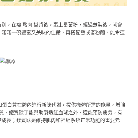
別，在瘦 豬肉 掛漿後，裹上番薯粉，經過煮製後，就會
，滿滿一碗豐富又美味的佳餚，再搭配飯或者粉麵，能令這
物和蛋白質在體內進行新陳代謝，提供機體所需的能量，增強
物質，鐵質除了能幫助製造紅血球之外，還能預防疲勞，有
康成長；鎂質既是維持肌肉和神經系統正常功能的重要元