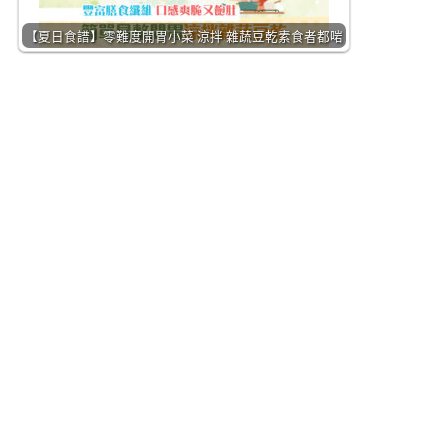
【夏日食譜】零難度開胃小菜 涼拌 雜蔬豆乾素食者都啱