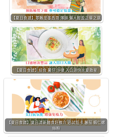
【夏日食譜】零難度墨西哥 薄餅 懶人輕盈正餐之選
【夏日食譜】綜合 薯仔 沙律 入口涼快炎夏救星
【夏日食譜】夏日清新麵食好推介 必試低卡 蕃茄 蝦仁螺
絲粉