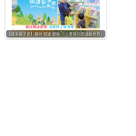
【週末親子遊】獨特 閱讀 體驗 「小書袋的閱讀新世界」