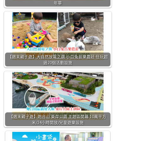
年華
【週末親子遊】大自然放電之選 小白兔音樂農莊 任玩超
過20個活動設施
【週末親子遊】炮台山 東岸公園 主題區開幕 10萬平方
米/24小時開放/兒童遊樂設施