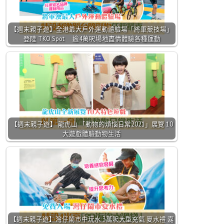
【週末親子遊】全港最大戶外運動體驗場「將軍競技場」
登陸 TKO Spot 逾4萬呎場地盡情體驗各種運動
【週末親子遊】 龍虎山 「動物的煩惱日常2021」展覽 10
大遊戲體驗動物生活
【週末親子遊】灣仔鬧市中玩水 3萬呎大型充氣 夏水禮 嘉