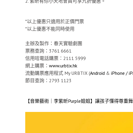
2. 紫昕有你小天地會員可享九折優惠。
*以上優惠只適用於正價門票
*以上優惠不能同時使用
主辦及製作：春天實驗劇團
票務查詢：3761 6661
信用咭電話購票：2111 5999
網上購票：
www.urbtix.hk
流動購票應用程式 My URBTIX (
Android
&
iPhone / i
節目查詢：2793 1123
【音樂藝術｜李紫昕Purple姐姐】讓孩子懂得尊重