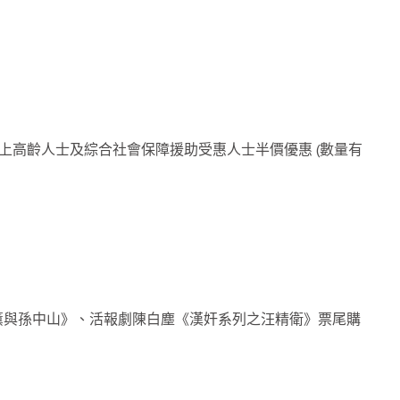
上高齡人士及綜合社會保障援助受惠人士半價優惠 (數量有
月薰與孫中山》、活報劇陳白塵《漢奸系列之汪精衛》票尾購