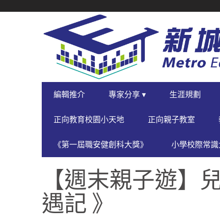
SECONDARY
NAVIGATION
PRIMARY
編輯推介
專家分享 ▾
生涯規劃
NAVIGATION
正向教育校園小天地
正向親子教室
《第一屆職安健創科大獎》
小學校際常識大
【週末親子遊】兒
遇記 》