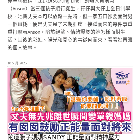
非牟利機構「起跑線Starting Line」創辦人黃夙慧
（Anson）當三個孩子順行誕生，孖仔與大仔上全日制學
校，她與丈夫本可以放鬆一點時，但一家五口卻要面對另
一個噩耗，便是丈夫患了末期肝癌，接踵而來的每件事重
重打擊着Anson，陷於絕望、情緒爆煲的她怎樣面對生
活？其後的彩虹、陽光和開心的事從何而來？看看她再續
的個人故事。
10 5 月 2023
陀遺腹子媽媽SANDY 正能量面對精神壓力