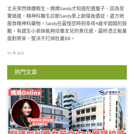
丈夫突然跳樓輕生，媽媽Sandy才知道陀遺腹子，因為受
驚過度，精神科醫生診斷Sandy患上創傷後遺症，處方她
服食精神科藥物。Sandy在最惶恐時刻幸得4歲半囡囡的鼓
勵，有感生小弟妹能夠培養女兒的責任感，最終憑正能量
面對將來，堅決不打掉肚裏BB。
9 5 月 2023
熱門文章