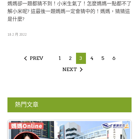
媽媽卻一題都猜不到！小米生氣了！怎麼媽媽一點都不了
解小米呢? 這最後一題媽媽一定會猜中的！媽媽，猜猜這
是什麼?
18 2 月 2022
PREV
1
2
3
4
5
6
NEXT
熱門文章