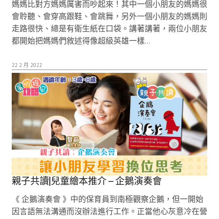
媽媽比對方媽媽厲害而吵起來！其中一個小朋友的媽媽很
會聆聽、會穿高跟鞋、會跳舞，另外一個小朋友的媽媽則
走路很快、總是有衛生紙在口袋。講著講著，兩位小朋友
都開始把媽媽們敘述得像超級英雄一樣…
22 2 月 2022
親子共讀|兒童繪本推介 – 企鵝演奏會
《 企鵝演奏會 》中的保育員到南極觀察企鵝，但一開始
因言語無法溝通而沒辦法進行工作。正當他心灰意冷在營