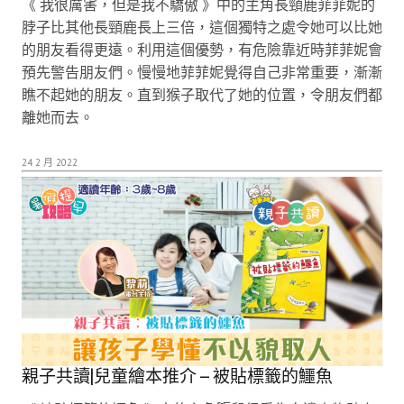
《 我很厲害，但是我不驕傲 》中的主角長頸鹿菲菲妮的
脖子比其他長頸鹿長上三倍，這個獨特之處令她可以比她
的朋友看得更遠。利用這個優勢，有危險靠近時菲菲妮會
預先警告朋友們。慢慢地菲菲妮覺得自己非常重要，漸漸
瞧不起她的朋友。直到猴子取代了她的位置，令朋友們都
離她而去。
24 2 月 2022
親子共讀|兒童繪本推介 – 被貼標籤的鱷魚