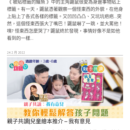
《 被貼標籤的鱷魚 》中的主角鼴鼠很愛為身邊事物貼上
標籤。有一天，鼴鼠憑著觀察一個怪東西的外貌，在他身
上貼上了各式各樣的標籤。又凹凹凸凸、又坑坑疤疤…突
然，這個怪東西張大了嘴巴！鼴鼠嚇了一跳，並大罵他！
咦? 怪東西怎麼哭了? 鼴鼠終於發現，事情好像不是如他
看到的一樣…
24 2 月 2022
親子共讀|兒童繪本推介 – 我有意見