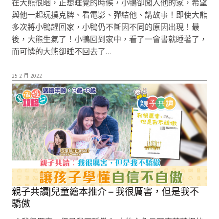
在大熊很睏，正想睡覺的時候，小鴨卻闖入他的家，希望
與他一起玩撲克牌、看電影、彈結他、講故事！即使大熊
多次將小鴨趕回家，小鴨仍不斷因不同的原因出現！最
後，大熊生氣了！小鴨回到家中，看了一會書就睡著了，
而可憐的大熊卻睡不回去了…
25 2 月 2022
親子共讀|兒童繪本推介 – 我很厲害，但是我不
驕傲