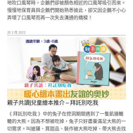
地吹口風琴時，企鵝們卻被顏色相近的口風琴吸引而來。
慢慢地保育員與企鵝們開始熟悉彼此，卻又因企鵝不小心
弄壞了口風琴而再一次失去溝通的橋樑！
20 2 月 2022
親子共讀|兒童繪本推介 – 拜託別吃我
《 拜託別吃我 》中的兔子在挖洞期間遇到了一隻飢腸轆
轆的大熊。因為不想被吃掉，兔子只好盡量滿足大熊的一
切需求。叫披薩、買甜品、裝作被大熊吃掉、帶大熊去找