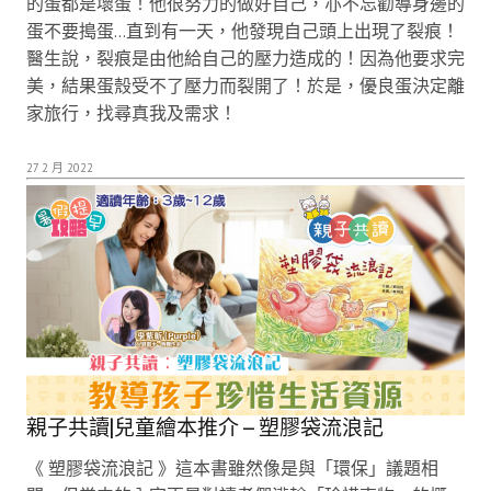
的蛋都是壞蛋！他很努力的做好自己，亦不忘勸導身邊的
蛋不要搗蛋…直到有一天，他發現自己頭上出現了裂痕！
醫生說，裂痕是由他給自己的壓力造成的！因為他要求完
美，結果蛋殼受不了壓力而裂開了！於是，優良蛋決定離
家旅行，找尋真我及需求！
27 2 月 2022
親子共讀|兒童繪本推介 – 塑膠袋流浪記
《 塑膠袋流浪記 》這本書雖然像是與「環保」議題相