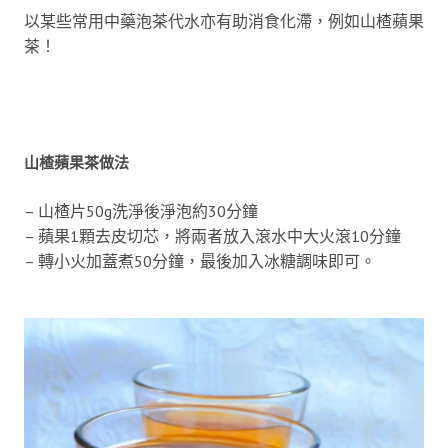
以某些常用中藥泡茶代水亦有助消食化滯，例如山楂蘋果
茶！
山楂蘋果茶做法
– 山楂片50g洗淨後淨泡約30分鐘
– 蘋果1顆去皮切芯，將兩者放入滾水中大火滾10分鐘
– 轉小火加蓋煮50分鐘，最後加入冰糖調味即可。