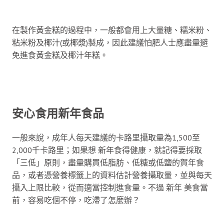
在製作黃金糕的過程中，一般都會用上大量糖、糯米粉、
粘米粉及椰汁(或椰漿)製成，因此建議怕肥人士應盡量避
免進食黃金糕及椰汁年糕。
安心食用新年食品
一般來說，成年人每天建議的卡路里攝取量為1,500至
2,000千卡路里；如果想 新年食得健康，就記得要採取
「三低」原則，盡量購買低脂肪、低糖或低鹽的賀年食
品，或者憑營養標籤上的資料估計營養攝取量，並與每天
攝入上限比較，從而適當控制進食量。不過 新年 美食當
前，容易吃個不停，吃滯了怎麼辦？