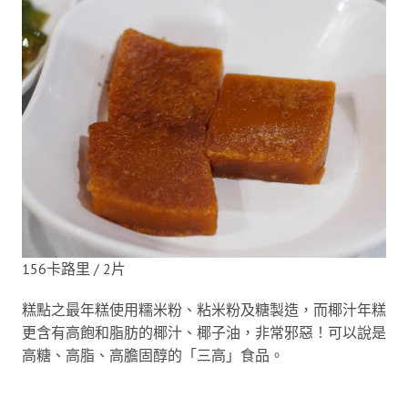
156卡路里 / 2片
糕點之最年糕使用糯米粉、粘米粉及糖製造，而椰汁年糕
更含有高飽和脂肪的椰汁、椰子油，非常邪惡！可以說是
高糖、高脂、高膽固醇的「三高」食品。