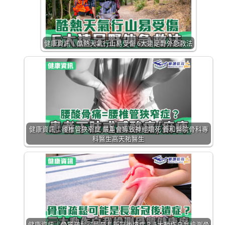
健康資訊｜酷熱天氣行山易受傷 6大遠足野外急救法
健康資訊｜腰椎管狹窄症 嚴重會導致神經壞死 養和醫院骨科專
科醫生高天祐醫生
健康資訊｜骨質疏鬆可能是長新冠後遺症？ 3大動作自我檢測骨