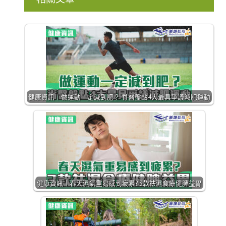
健康資訊｜做運動一定減到肥？ 脊醫盤點4大最具爭議減肥運動
健康資訊｜春天濕氣重易感到疲累? 3款祛濕食療健脾益胃