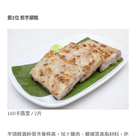
第2位 煎芋頭糕
160卡路里 / 2片
芋頭糕澱粉質含量極高，加上臘肉、臘腸等高脂材料，吃