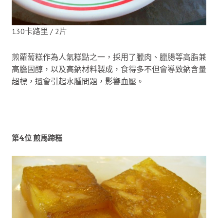
130卡路里 / 2片
煎蘿蔔糕作為人氣糕點之一，採用了臘肉、臘腸等高脂兼
高膽固醇，以及高鈉材料製成，食得多不但會導致鈉含量
超標，還會引起水腫問題，影響血壓。
第4位 煎馬蹄糕