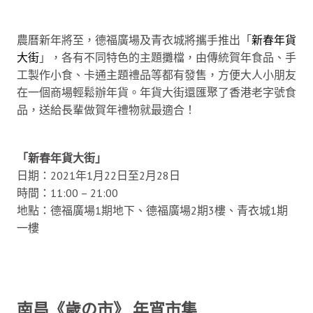
農曆新年將至，德福廣場及青衣城將攜手推出「
新春年貨
大街
」，各有不同特色的主題攤檔，由傳統賀年食品、手
工製作小食、卡通主題禮品等都有發售，方便大人小朋友
在一個商場輕鬆辦年貨。年貨大街還匯聚了香港老字號食
品，送給長輩做賀年禮物就最適合！
「新春年貨大街」
日期：2021年1月22日至2月28日
時間：11:00 – 21:00
地點：德福廣場1期地下、德福廣場2期3樓、青衣城1期
一樓
南昌《歲の市》 年宵市集