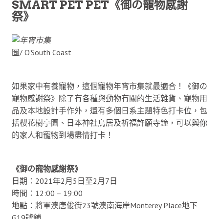
SMART PET PET《御の寵物感謝
祭》
圖/ O’South Coast
如果家中有養寵物，這個寵物年宵市集就最適合！《御の
寵物感謝祭》除了有各種與動物有關的生活雜貨、寵物用
品及本地設計手作外，還有多個日系主題特色打卡位，包
括櫻花樹亭園、日本神社鳥居及祈福許願寺鐘，可以與你
的家人和寵物到場盡情打卡！
《御の寵物感謝祭》
日期：2021年2月5日至2月7日
時間：12:00 – 19:00
地點：將軍澳唐俊街23號澳南海岸Monterey Place地下
G19號舖