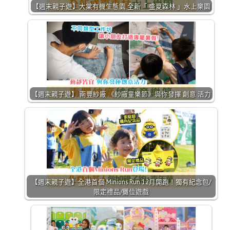
【週末親子遊】大棠有機生態園 全新「 盛夏森林 」水上樂園
【週末親子遊】 南豐紗廠 《紗廠童樂節》與你發揮 創意 活力
【週末親子遊】全港首個 Minions Run 12月開跑！獨有紀念包/
限定禮品/攤位遊戲