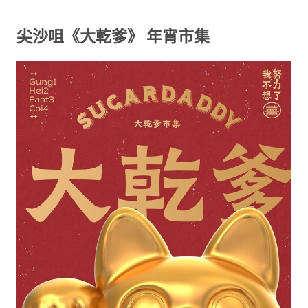
尖沙咀《大乾爹》 年宵市集