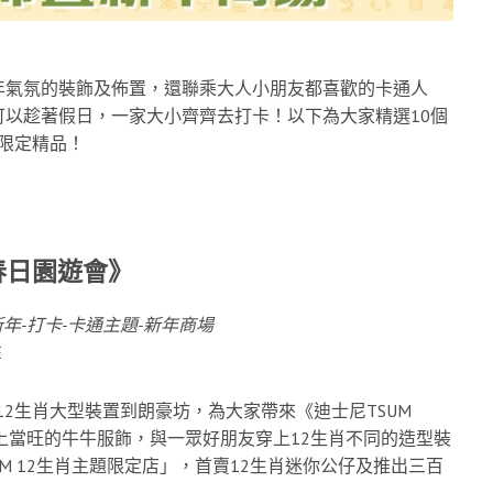
年氣氛的裝飾及佈置，還聯乘大人小朋友都喜歡的卡通人
以趁著假日，一家大小齊齊去打卡！以下為大家精選10個
年限定精品！
 春日園遊會》
E
身12生肖大型裝置到朗豪坊，為大家帶來《迪士尼TSUM
奇將穿上當旺的牛牛服飾，與一眾好朋友穿上12生肖不同的造型裝
UM 12生肖主題限定店」，首賣12生肖迷你公仔及推出三百