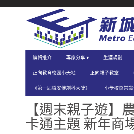
SECONDARY
NAVIGATION
PRIMARY
編輯推介
專家分享 ▾
生涯規劃
NAVIGATION
正向教育校園小天地
正向親子教室
《第一屆職安健創科大獎》
小學校際常識大
【週末親子遊】農
卡通主題 新年商場