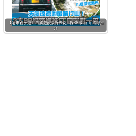
【週末親子遊】自駕遊靚景好去處 3條BB級 行山 路線推
介