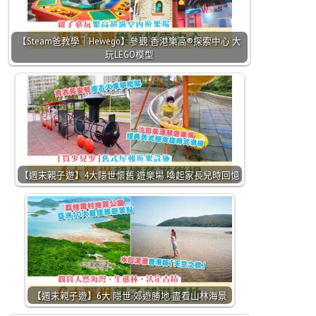
【Steam爸教學｜Hewego】參觀 香港樂高®探索中心 大
玩LEGO模型
【週末親子遊】4大隱世懷舊 遊樂場 喚起家長兒時回憶
【週末親子遊】6大 隱世 郊遊勝地 盡看山林海景