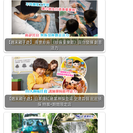
【週末親子遊】 南豐紗廠 《紗廠童樂節》與你發揮 創意
活力
【週末親子遊】日本爆紅破案神探登場 全港首個 屁屁偵
探 特展+期間限定店