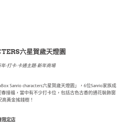
RACTERS六星賀歲天燈園
x Sanrio characters六星賀歲天燈園」，6位Sanrio家族成
迎春接福，當中有不少打卡位，包括古色古香的通花裝飾窗
呎高黃金搖錢樹！
＋新春限定店