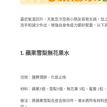
最近氣温回升，天氣忽冷忽熱小朋友容易生病，加
洗手和減少外出，增強自身免疫力都好緊要，以下為
1. 蘋果雪梨無花果水
功效：健脾潤肺、化痰止咳
材料：蘋果3個、雪梨3個、無花果 3粒、蜜棗 2粒
做法：將蘋果雪梨去皮去核切件，凍水將所有材料
可。