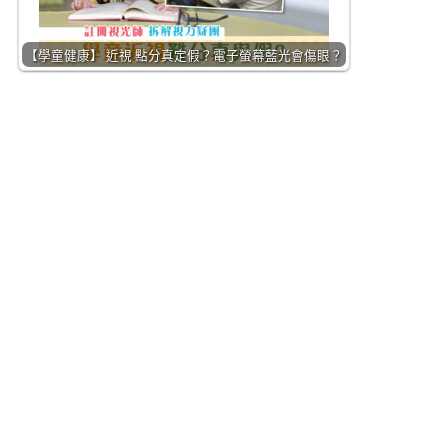
【學童健康】 近視 點分真定假？電子螢幕藍光會傷眼？