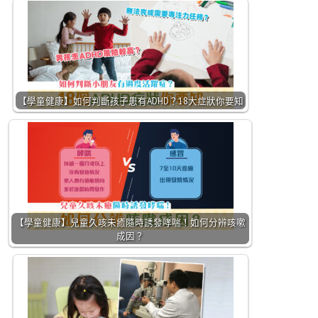
【學童健康】如何判斷孩子患有ADHD？18大症狀你要知
【學童健康】兒童久咳未癒隨時誘發哮喘！如何分辨咳嗽
成因？