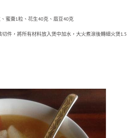
、蜜棗1粒、花生40克、眉豆40克
核切件，將所有材料放入煲中加水，大火煮滾後轉細火煲1.5