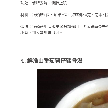
功效：健脾去濕、潤肺止咳
材料：猴頭菇1個、蘋果2個、海底椰50克、南棗5粒
做法：猴頭菇用清水浸10分鐘備用，將蘋果南棗去
小時，加入鹽調味即可。
4. 鮮淮山番茄薯仔豬骨湯