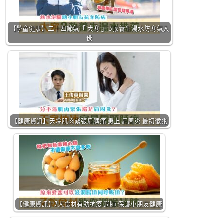
【學童健康】二十四節氣「 大寒 」 3款養生湯水防寒氣入
侵
【健康資訊】天冷肌肉緊張肩膊痛 患上 肩周炎 最初徵兆
【健康資訊】7大食材有助抗疫 潤肺 保護小朋友健康