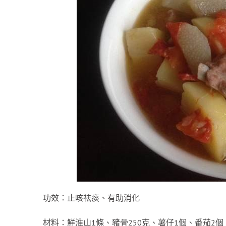
功效：止咳祛痰、有助消化
材料：鮮淮山1條、豬骨250克、薯仔1個、番茄2個