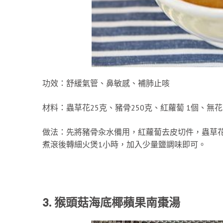
功效：舒緩氣管、鼻敏感、補肺止咳
材料：蟲草花25克、豬骨250克、紅蘿蔔 1個、無花
做法：先將豬骨汆水備用，紅蘿蔔去皮切件，蟲草
煮滾後轉細火煲1小時，加入少量鹽調味即可。
3. 猴頭菇海底椰蘋果南棗湯