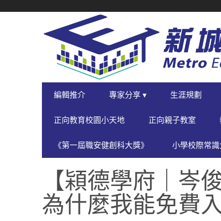
SECONDARY
NAVIGATION
PRIMARY
編輯推介
專家分享 ▾
生涯規劃
NAVIGATION
正向教育校園小天地
正向親子教室
《第一屆職安健創科大獎》
小學校際常識大
【㯋德學府｜岑俊㯋 
為什麼我能免費入