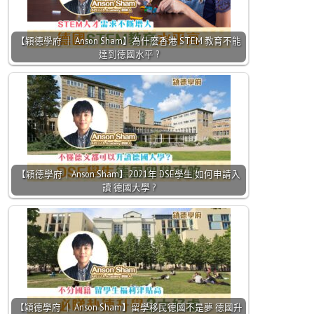
【㯋德學府 ｜ Anson Sham】為什麼香港 STEM 教育不能
達到德國水平 ?
【㯋德學府｜Anson Sham】2021年 DSE學生 如何申請入
讀 德國大學 ?
【㯋德學府 ｜ Anson Sham】留學移民德國不是夢 德國升