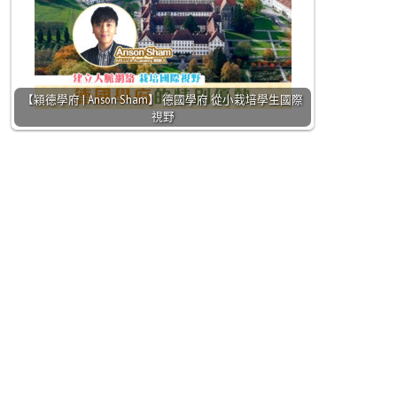
【㯋德學府 | Anson Sham】 德國學府 從小栽培學生國際
視野