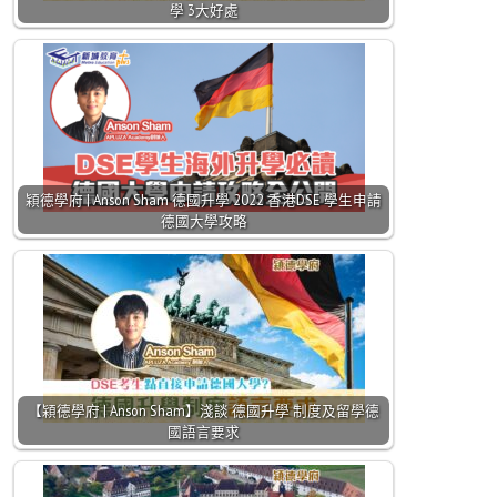
學 3大好處
㯋德學府 | Anson Sham 德國升學 2022 香港DSE 學生申請
德國大學攻略
【㯋德學府 | Anson Sham】淺談 德國升學 制度及留學德
國語言要求