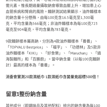
需元素。惟長期過量攝取鈉會導致血壓上升，增加患上心
血管疾病和腎病的風險。麵餅測試結果顯示，油炸麵樣本
的鈉含量十分懸殊，由每100克含16.5毫克至1,300毫
克，平均含量為566毫克；非油炸麵樣本為每100克723
毫克至904毫克，平均含量為783毫克。
9款麵餅樣本屬高鈉，分別為4款油炸麵樣本「養養」、
「TOPVALU Bestprice」、「福字」、「功德林」及5款非
油炸麵樣本「KIKI」、「好食樂」、「Maruchan」、「過
海製麵所」和「百勝廚」。當中鈉含量（以每100克麵餅
計）最高的樣本為「養養」。
消委會實測20款濕紙巾 1款濕紙巾含菌量竟超標500倍！
留意1整份鈉含量
其他成分（即調味品及其他配料）檢出的鈉含量為每100