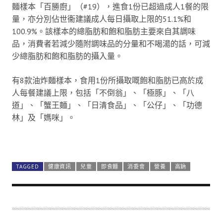
麵樣本「百勝廚」（#19），進食1份已超過成人1餐的限
量，亦分別佔世衞建議成人每日攝取上限的51.1%和
100.9%。該樣本的總脂肪和飽和脂肪主要來自其調味
品，消費者若減少隨附調味品的分量和不喝湯的話，可減
少總脂肪和飽和脂肪的攝入量。
有8款油炸麵樣本，食用1份所攝取嘅飽和脂肪已高於成
人每餐建議上限，包括「不倒翁」、「極豚」、「八
道」、「蟹王麵」、「日清食品」、「公仔」、「功德
林」及「媽咪」。
TAGGED
健康資訊
兒童
即食麵
消委會
營養
高鈉