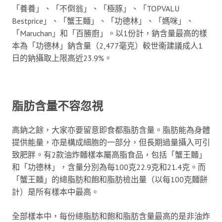
「養養」、「不倒翁」、「極豚」、「TOPVALU
Bestprice」、「蟹王麵」、「功德林」、「媽咪」、
「Maruchan」和「百勝廚」。以1份計，鈉含量最高的樣
本為「功德林」鈉含量（2,477毫克）較世衞建議成人1
日的鈉攝取上限高近23.9%。
脂肪含量不容忽視
高鈉之餘，大家亦要留意即食都脂肪含量。脂肪能為身體
提供能量，亦是構成細胞的一部分，但長期過量攝入可引
致肥胖。有2款油炸麵樣本屬高脂食品，包括「蟹王麵」
和「功德林」，含量分別為每100克22.9克和21.4克。而
「蟹王麵」的總脂肪和飽和脂肪檢出量（以每100克麵餅
計）是所有樣本中最高。
全部樣本中，每份總脂肪和飽和脂肪含量最高的是非油炸