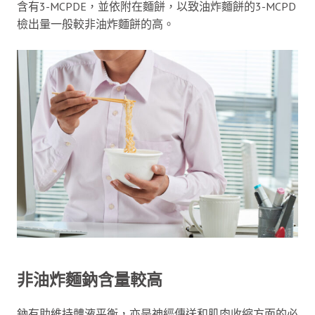
含有3-MCPDE，並依附在麵餅，以致油炸麵餅的3-MCPD
檢出量一般較非油炸麵餅的高。
非油炸麵鈉含量較高
鈉有助維持體液平衡，亦是神經傳送和肌肉收縮方面的必