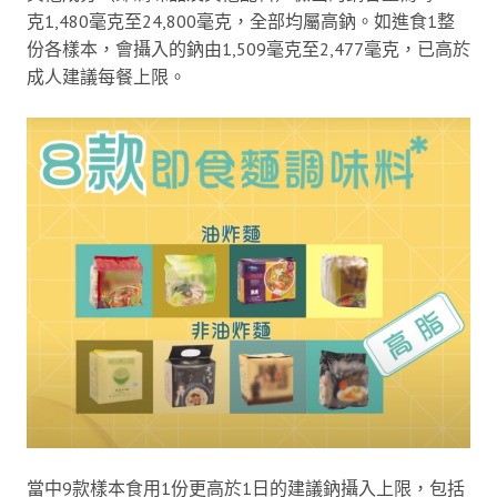
克1,480毫克至24,800毫克，全部均屬高鈉。如進食1整
份各樣本，會攝入的鈉由1,509毫克至2,477毫克，已高於
成人建議每餐上限。
當中9款樣本食用1份更高於1日的建議鈉攝入上限，包括