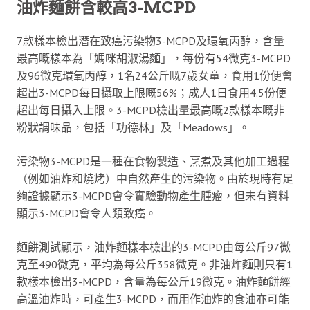
油炸麵餅含較高3-MCPD
7款樣本檢出潛在致癌污染物3-MCPD及環氧丙醇，含量
最高嘅樣本為「媽咪胡淑湯麵」，每份有54微克3-MCPD
及96微克環氧丙醇，1名24公斤嘅7歲女童，食用1份便會
超出3-MCPD每日攝取上限嘅56%；成人1日食用4.5份便
超出每日攝入上限。3-MCPD檢出量最高嘅2款樣本嘅非
粉狀調味品，包括「功德林」及「Meadows」。
污染物3-MCPD是一種在食物製造、烹煮及其他加工過程
（例如油炸和燒烤）中自然產生的污染物。由於現時有足
夠證據顯示3-MCPD會令實驗動物產生腫瘤，但未有資料
顯示3-MCPD會令人類致癌。
麵餅測試顯示，油炸麵樣本檢出的3-MCPD由每公斤97微
克至490微克，平均為每公斤358微克。非油炸麵則只有1
款樣本檢出3-MCPD，含量為每公斤19微克。油炸麵餅經
高溫油炸時，可產生3-MCPD，而用作油炸的食油亦可能