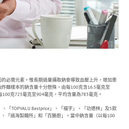
面的必需元素。惟長期過量攝取鈉會導致血壓上升，增加患
麵樣本的鈉含量十分懸殊，由每100克含16.5毫克至
100克723毫克至904毫克，平均含量為783毫克。
OPVALU Bestprice」、「福字」、「功德林」及5款
an」、「過海製麵所」和「百勝廚」。當中鈉含量（以每100