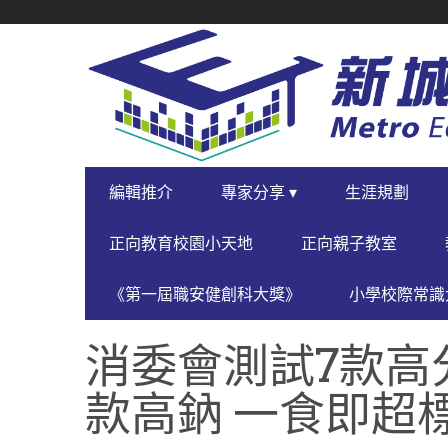
SECONDARY
NAVIGATION
PRIMARY
編輯推介
專家分享 ▾
生涯規劃
NAVIGATION
正向教育校園小天地
正向親子教室
《第一屆職安健創科大獎》
小學校際常識大
消委會測試7款高
款高鈉 一食即超