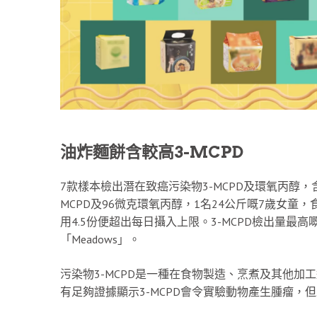
油炸麵餅含較高3-MCPD
7款樣本檢出潛在致癌污染物3-MCPD及環氧丙醇，
MCPD及96微克環氧丙醇，1名24公斤嘅7歲女童，
用4.5份便超出每日攝入上限。3-MCPD檢出量最
「Meadows」。
污染物3-MCPD是一種在食物製造、烹煮及其他
有足夠證據顯示3-MCPD會令實驗動物產生腫瘤，但