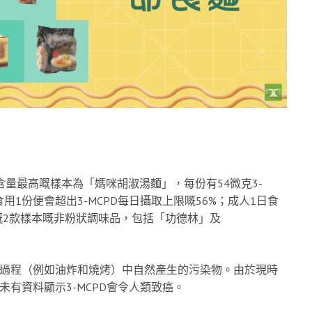
含量最高嘅樣本為「媽咪胡淑湯麵」，每份有54微克3-
食用1份便會超出3-MCPD每日攝取上限嘅56%；成人1日食
高嘅2款樣本嘅非粉狀調味品，包括「功德林」及
加工過程（例如油炸和燒烤）中自然產生的污染物。由於現時
未有資料顯示3-MCPD會令人類致癌。