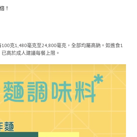
0倍！
克1,480毫克至24,800毫克，全部均屬高鈉。如進食1
毫克，已高於成人建議每餐上限。