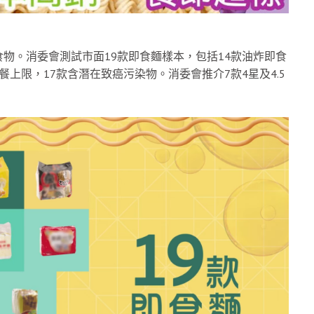
物。消委會測試市面19款即食麵樣本，包括14款油炸即食
上限，17款含潛在致癌污染物。消委會推介7款4星及4.5