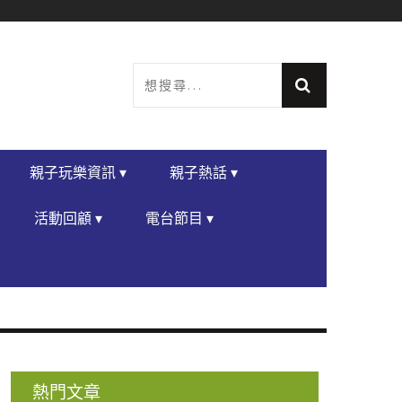
親子玩樂資訊 ▾
親子熱話 ▾
活動回顧 ▾
電台節目 ▾
熱門文章