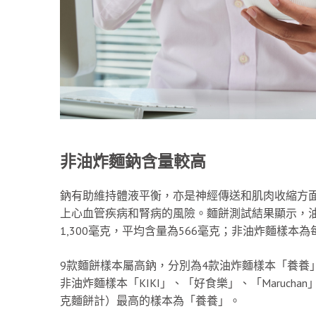
非油炸麵鈉含量較高
鈉有助維持體液平衡，亦是神經傳送和肌肉收縮方
上心血管疾病和腎病的風險。麵餅測試結果顯示，油炸
1,300毫克，平均含量為566毫克；非油炸麵樣本為每
9款麵餅樣本屬高鈉，分別為4款油炸麵樣本「養養」、「T
非油炸麵樣本「KIKI」、「好食樂」、「Maruch
克麵餅計）最高的樣本為「養養」。