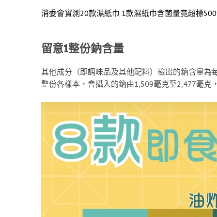
消委會實測20款濕紙巾 1款濕紙巾含菌量竟超標50
留意1整份鈉含量
其他成分（即調味品及其他配料）檢出的鈉含量為每100
整份各樣本，會攝入的鈉由1,509毫克至2,477