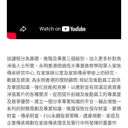
該課程分為基礎、進階及專業三個級別，加入更多針對高
淨值人士所需，永明香港透過恒大專業進修學院華人家族
傳承研究中心, 在家族辦公室及家族傳承學術上的研究、
數據及資源, 為永明香港的理財顧問, 經紀及後勤員工提供
及鞏固知識、強化技能和見解，以應對並有效滿足高資產
淨值客戶的各種需求，從而提升前線及後勤員工的專業度
及競爭優勢。建立一個分享專業知識的平台，藉此增進一
系列的財務策劃及專業知識，推廣保險在保存財富、累積
財富、傳承財富、ESG永續投資策略、遺產規劃、家庭及
企業傳承規劃在家族傳承理念及實行中所發揮的重要作