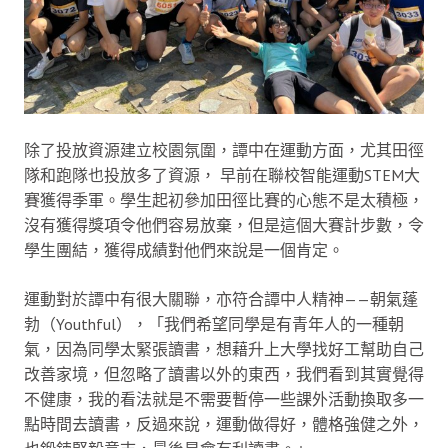
除了投放資源建立校園氛圍，譚中在運動方面，尤其田徑
隊和跑隊也投放多了資源， 早前在聯校智能運動STEM大
賽獲得季軍。學生起初參加田徑比賽的心態不是太積極，
沒有獲得獎項令他們容易放棄，但是這個大賽計步數，令
學生團結，獲得成績對他們來說是一個肯定。
運動對於譚中有很大關聯，亦符合譚中人精神——朝氣蓬
勃（Youthful），「我們希望同學是有青年人的一種朝
氣，因為同學太緊張讀書，想藉升上大學找好工幫助自己
改善家境，但忽略了讀書以外的東西，我們看到其實覺得
不健康，我的看法就是不需要暫停一些課外活動換取多一
點時間去讀書，反過來說，運動做得好，體格強健之外，