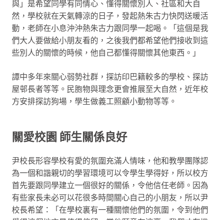
與」是希望同學有同情心、懂得關懷別人、社區和大自
然，學校就在天氣轉涼的日子，發起熱朱古力快閃送暖活
動，老師在小息沖沖熱朱古力跟同學一起喝。「這個是我
們大人要做給小朋友看的，之後我們都希望他們接收到這
些別人的關懷的時候，他自己都懂得關懷其他東西。」
譚中多年來關心弱勢社群，探訪印巴籍較多的學校、探訪
屋邨長者等等。民胞物與理念更會推展至大自然，近年校
方安排探訪狗場，學生做義工照顧小動物等等。
關愛校園 師生關係
良好
尹校長形容學校有愛的氛圍充滿人情味，他和教學團隊認
為一個和諧親切的學習環境可以令學生學得好，所以校方
首先要跟同學建立一個很好的關係，令他信任老師。因為
有些家長未必可以花很多時間關心自己的小朋友，所以尹
校長希望：「在學校裏有一種關懷他們的氛圍，令到他們