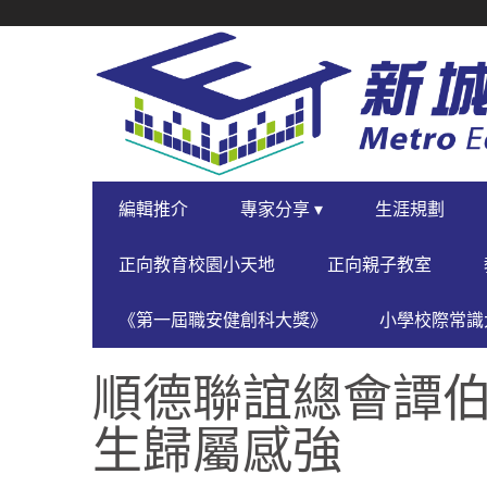
SECONDARY
NAVIGATION
PRIMARY
編輯推介
專家分享 ▾
生涯規劃
NAVIGATION
正向教育校園小天地
正向親子教室
《第一屆職安健創科大獎》
小學校際常識大
順德聯誼總會譚伯
生歸屬感強