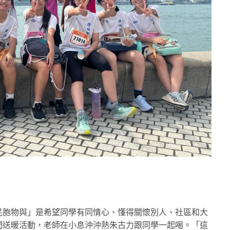
民胞物與」是希望同學有同情心、懂得關懷別人、社區和大
閃送暖活動，老師在小息沖沖熱朱古力跟同學一起喝。「這