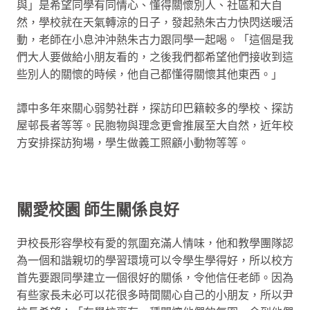
與」是希望同學有同情心、懂得關懷別人、社區和大自
然，學校就在天氣轉涼的日子，發起熱朱古力快閃送暖活
動，老師在小息沖沖熱朱古力跟同學一起喝。「這個是我
們大人要做給小朋友看的，之後我們都希望他們接收到這
些別人的關懷的時候，他自己都懂得關懷其他東西。」
譚中多年來關心弱勢社群，探訪印巴籍較多的學校、探訪
屋邨長者等等。民胞物與理念更會推展至大自然，近年校
方安排探訪狗場，學生做義工照顧小動物等等。
關愛校園 師生關係
良好
尹校長形容學校有愛的氛圍充滿人情味，他和教學團隊認
為一個和諧親切的學習環境可以令學生學得好，所以校方
首先要跟同學建立一個很好的關係，令他信任老師。因為
有些家長未必可以花很多時間關心自己的小朋友，所以尹