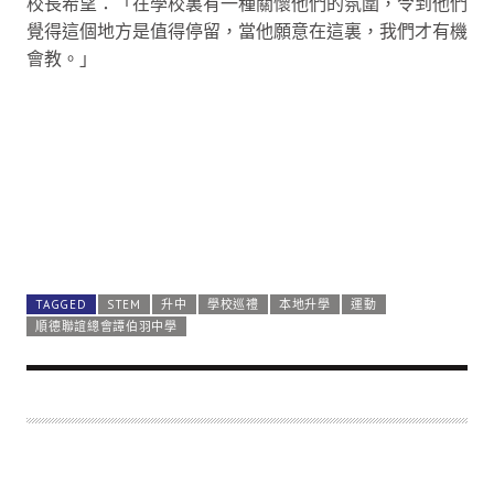
校長希望：「在學校裏有一種關懷他們的氛圍，令到他們
覺得這個地方是值得停留，當他願意在這裏，我們才有機
會教。」
尹校長很樂見同學們是願意留在學校，學校地下走廊兩邊
放了長桌，是一個可吃飯、聊天、自修、功課輔導的空
間，雖然放學時間是三時許，但五點許至六點仍有不少學
生留下，反映學校值得同學信賴。
TAGGED
STEM
升中
學校巡禮
本地升學
運動
順德聯誼總會譚伯羽中學