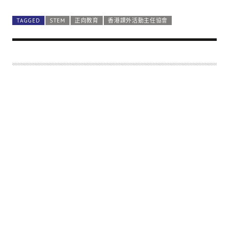
TAGGED
STEM
正向教育
香港課外活動主任協會
梁慧盈副校長