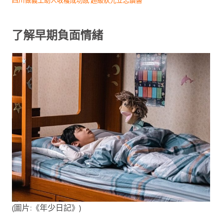
四川做義工助人收穫成功感 超級狀元立志讀醫
了解
早期負面情緒
(圖片:《年少日記》)