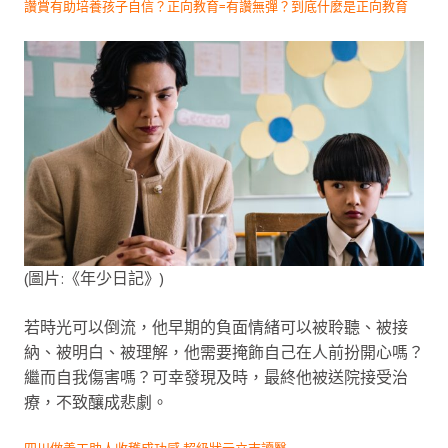
讚賞有助培養孩子自信？正向教育=有讚無彈？到底什麼是正向教育
(圖片:《年少日記》)
若時光可以倒流，他早期的負面情緒可以被聆聽、被接
納、被明白、被理解，他需要掩飾自己在人前扮開心嗎？
繼而自我傷害嗎？可幸發現及時，最終他被送院接受治
療，不致釀成悲劇。