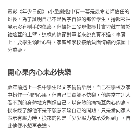
電影《年少日記》 (小量劇透)中有一幕是最令老師信任的
班長，為了証明自己不是留字自殺的那位學生，捲起衫袖
展示沒有𠝹手的傷痕，但被社工發現傷痕其實埋藏在被衫
袖遮蓋的上臂，這樣的情節對筆者來說真實不過。事實
上，要學生傾吐心聲，家庭和學校接納負面情緒的氛圍十
分重要。
開心果內心未必快樂
數年前遇上一名中學生以文字偷偷訴說，自己在學校及家
中扮作一個開心果，但自己其實並不快樂，他經常在別人
看不到的身體地方𠝹傷自己，以身體的痛掩蓋內心的痛。
後來經了解他不是不願意表達自己的問題，只是當向家人
表示有壓力時，換來的卻是「少少壓力都承受唔到」，自
此他便不想再表達。