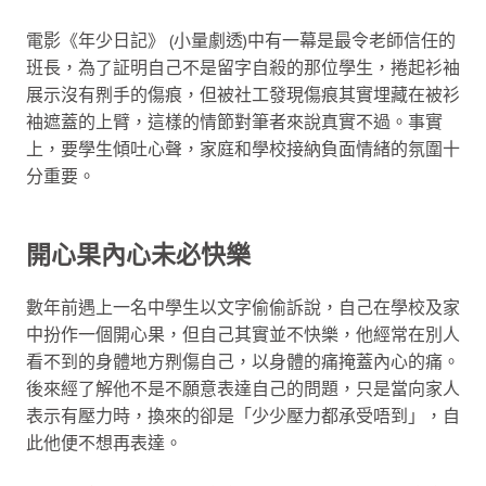
電影《年少日記》 (小量劇透)中有一幕是最令老師信任的
班長，為了証明自己不是留字自殺的那位學生，捲起衫袖
展示沒有𠝹手的傷痕，但被社工發現傷痕其實埋藏在被衫
袖遮蓋的上臂，這樣的情節對筆者來說真實不過。事實
上，要學生傾吐心聲，家庭和學校接納負面情緒的氛圍十
分重要。
開心果內心未必快樂
數年前遇上一名中學生以文字偷偷訴說，自己在學校及家
中扮作一個開心果，但自己其實並不快樂，他經常在別人
看不到的身體地方𠝹傷自己，以身體的痛掩蓋內心的痛。
後來經了解他不是不願意表達自己的問題，只是當向家人
表示有壓力時，換來的卻是「少少壓力都承受唔到」，自
此他便不想再表達。