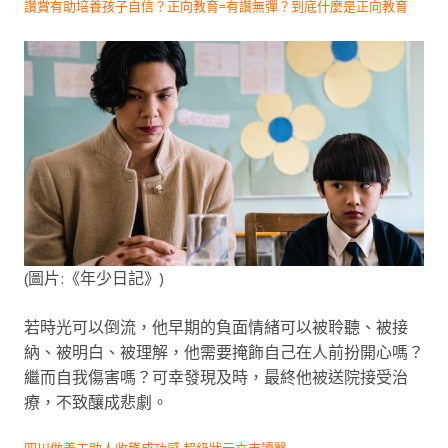
讚賞有助培養孩子自信？正向教育=有讚無彈？到底什麼是正向教育
(圖片:《年少日記》)
若時光可以倒流，他早期的負面情緒可以被聆聽、被接
納、被明白、被理解，他需要掩飾自己在人前扮開心嗎？
繼而自我傷害嗎？可幸發現及時，最終他被送院接受治
療，不致釀成悲劇。