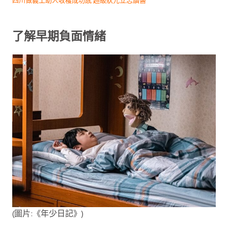
四川做義工助人收穫成功感 超級狀元立志讀醫
了解
早期負面情緒
(圖片:《年少日記》)