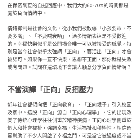
在保密調查的自述回應中，我們大約60-70%的時間都是
處於負面情緒中。
情緒抑制是社會的文化，從小我們被教導「小孩要乖，不
要多嘴」、「不要喊衰哂」，過多情緒表達是不受歡迎
的。幸福快樂似乎是公開場合唯一可以被接受的感覺，特
別是當今社會似乎太強調「正向」，要活出「正向」才會
被認可。如果你一直不快樂，思想不正面，那你就是失敗
或有問題。試問在這環境下會讓人願意分享負面情緒嗎？
不當演譯「正向」反招壓力
近年社會都傾向把「正向教育」、「正向親子」引入校園
及家中。這股「正向」源自「正向心理學」，它的出現改
變了傳統心理學往往側重於精神疾病。正向心理學側重於
個人和社會福祉，強調幸福、生活福祉和積極性，相信確
實幫助了不少人開啟了幸福之門，可是當它被過度或不當