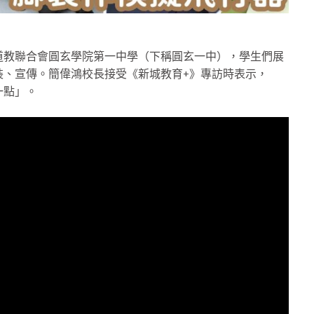
道教聯合會圓玄學院第一中學（下稱圓玄一中），學生們展
裝、宣傳。簡偉鴻校長接受《新城教育+》專訪時表示，
一點」。