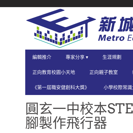
SECONDARY
NAVIGATION
PRIMARY
編輯推介
專家分享 ▾
生涯規劃
NAVIGATION
正向教育校園小天地
正向親子教室
《第一屆職安健創科大獎》
小學校際常識大
圓玄一中校本ST
腳製作飛行器