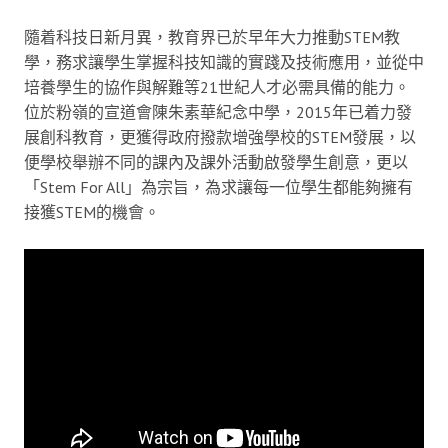
隨着科技日新月異，教育界已於早年大力推動STEM教
學，務求讓學生掌握科技知識的實踐及技術應用，並從中
培養學生的協作與解難等21世紀人才必需具備的能力。
位於粉嶺的宣道會陳朱素華紀念中學，2015年已着力發
展創科教育，更獲得政府撥款增強學校的STEM發展，以
便學校舉辦不同的課內及課外活動啟發學生創意，更以
「Stem For All」為宗旨，為求讓每一位學生都能夠擁有
接獲STEM的機會。