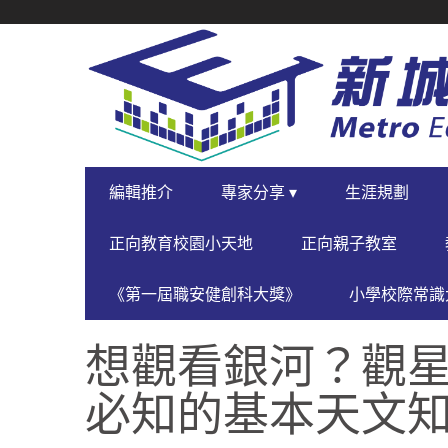
SECONDARY
NAVIGATION
PRIMARY
編輯推介
專家分享 ▾
生涯規劃
NAVIGATION
正向教育校園小天地
正向親子教室
《第一屆職安健創科大獎》
小學校際常識大
想觀看銀河？觀
必知的基本天文