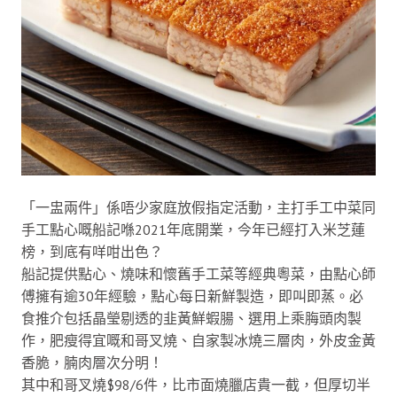
「一盅兩件」係唔少家庭放假指定活動，主打手工中菜同
手工點心嘅船記喺2021年底開業，今年已經打入米芝蓮
榜，到底有咩咁出色？
船記提供點心、燒味和懷舊手工菜等經典粵菜，由點心師
傅擁有逾30年經驗，點心每日新鮮製造，即叫即蒸。必
食推介包括晶瑩剔透的韭黃鮮蝦腸、選用上乘脢頭肉製
作，肥瘦得宜嘅和哥叉燒、自家製冰燒三層肉，外皮金黃
香脆，腩肉層次分明！
其中和哥叉燒$98/6件，比市面燒臘店貴一截，但厚切半