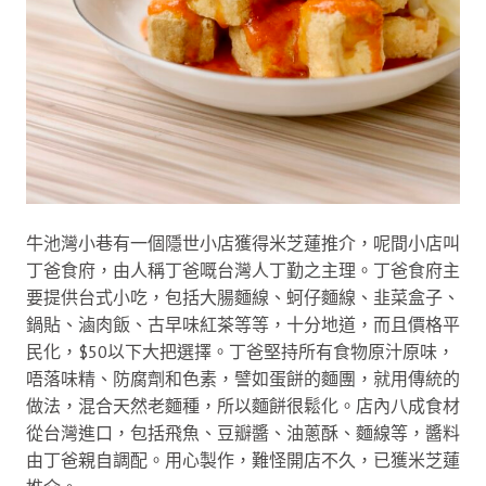
牛池灣小巷有一個隱世小店獲得米芝蓮推介，呢間小店叫
丁爸食府，由人稱丁爸嘅台灣人丁勤之主理。丁爸食府主
要提供台式小吃，包括大腸麵線、蚵仔麵線、韭菜盒子、
鍋貼、滷肉飯、古早味紅茶等等，十分地道，而且價格平
民化，$50以下大把選擇。丁爸堅持所有食物原汁原味，
唔落味精、防腐劑和色素，譬如蛋餅的麵團，就用傳統的
做法，混合天然老麵種，所以麵餅很鬆化。店內八成食材
從台灣進口，包括飛魚、豆瓣醬、油蔥酥、麵線等，醬料
由丁爸親自調配。用心製作，難怪開店不久，已獲米芝蓮