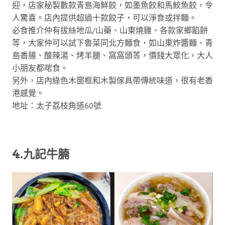
迎，店家秘製數款青島海鮮餃，如墨魚餃和馬鮫魚餃，令
人驚喜。店內提供超過十款餃子，可以淨食或拌麵。
必食推介仲有拔絲地瓜/山藥、山東燒雞、各款家鄉餡餅
等，大家仲可以試下魯菜同北方麵食，如山東炸醬麵、青
島香腸、酸辣湯、烤羊腿、窩窩頭等，價錢大眾化，大人
小朋友都啱食。
另外，店內綠色木窗框和木製傢具帶傳統味道，很有老香
港感覺。
地址：太子荔枝角道60號
4.九記牛腩