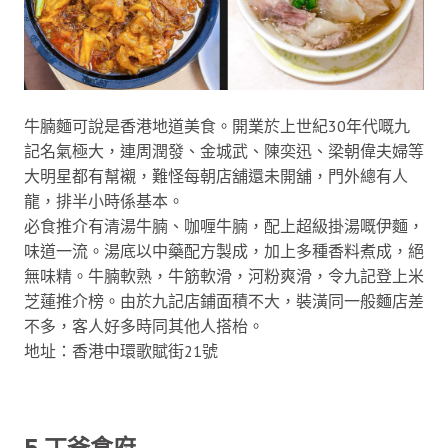
牛腩麵可說是香港地道美食。開業於上世紀30年代嘅九
記名氣極大，連周潤發、金城武、陳奕迅、梁朝偉夫婦等
大明星都有幫襯，難怪每朝店舖還未開舖，門外總有人
龍，排半小時係基本。
必食推介有清湯牛腩、咖喱牛腩，配上超級掛湯嘅伊麵，
味道一流。湯底以中藥配方製成，加上多種香料煮成，絕
無味精。牛腩軟熟，牛筋軟滑，河粉爽滑，令九記登上米
芝蓮推介榜。由於九記店鋪面積不大，裝潢同一般麵店差
不多，客人好多時同其他人搭枱。
地址：香港中環歌賦街21號
5.丁爸食府