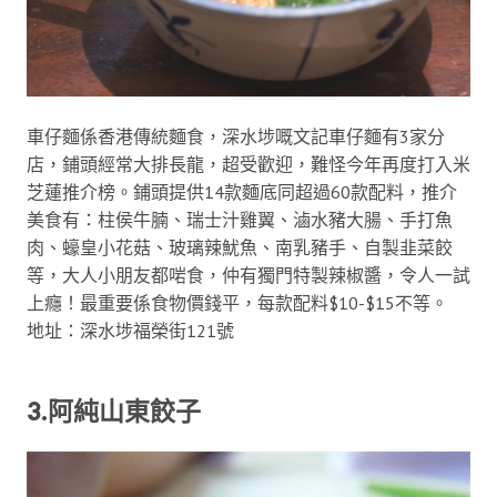
車仔麵係香港傳統麵食，深水埗嘅文記車仔麵有3家分
店，鋪頭經常大排長龍，超受歡迎，難怪今年再度打入米
芝蓮推介榜。鋪頭提供14款麵底同超過60款配料，推介
美食有：柱侯牛腩、瑞士汁雞翼、滷水豬大腸、手打魚
肉、蠔皇小花菇、玻璃辣魷魚、南乳豬手、自製韭菜餃
等，大人小朋友都啱食，仲有獨門特製辣椒醬，令人一試
上癮！最重要係食物價錢平，每款配料$10-$15不等。
地址：深水埗福榮街121號
3.阿純山東餃子