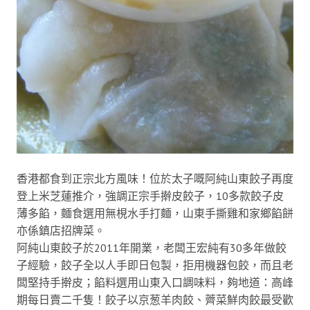
香港都食到正宗北方風味！位於太子嘅阿純山東餃子再度
登上米芝蓮推介，強調正宗手擀皮餃子，10多款餃子皮
薄多餡，麵食選用無梘水手打麵，山東手撕雞和家鄉餡餅
亦係鎮店招牌菜。
阿純山東餃子於2011年開業，老闆王宏純有30多年做餃
子經驗，餃子全以人手即日包製，拒用機器包餃，而且老
闆堅持手擀皮；餡料選用山東入口調味料，夠地道：高峰
期每日賣二千隻！餃子以京葱羊肉餃、薺菜鮮肉餃最受歡