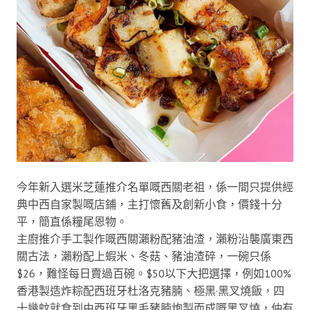
今年新入選米芝蓮推介名單嘅西關老祖，係一間只提供經
典中西自家製嘅店鋪，主打懷舊及創新小食，價錢十分
平，簡直係糧尾恩物。
主廚推介手工製作嘅西關瀨粉配豬油渣，瀨粉沿襲廣東西
關古法，瀨粉配上蝦米、冬菇、豬油渣碎，一碗只係
$26，難怪每日賣過百碗。$50以下大把選擇，例如100%
香港製造炸粽配西班牙杜洛克豬腩、極黑·黑叉燒飯，四
十幾蚊就食到由西班牙黑毛豬腩炮製而成嘅黑叉燒，仲有