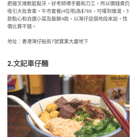
肥瘦叉燒軟腍黏牙，好考師傅手藝和刀工，所以價錢貴仍
吸引大批食客。午市套餐(4位用)為$788，可嘆到燉湯、3
款點心和自選小菜及飯餸4款，以灣仔這個地段來說，性
價比算不錯。
地址：香港灣仔船街7號寶業大廈地下
2.文記車仔麵