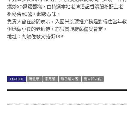
爆炒XO醬蘿蔔糕，由特選本地老牌潘記香滑腸粉配上老
祖秘傳XO醬，超級惹味。
負責人曾在訪問表示，入圍米芝蓮推介榜是對得住當年教
佢哋做小食的老師傅，亦很高興廚藝備受肯定。
地址：九龍佐敦文苑街18B
TAGGED
玩住學
米芝蓮
親子週末遊
週末好去處