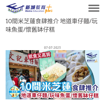
10間米芝蓮食肆推介 地道車仔麵/玩
味魚蛋/懷舊缽仔糕
07-07-2023