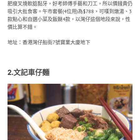
肥瘦叉燒軟腍黏牙，好考師傅手藝和刀工，所以價錢貴仍
吸引大批食客。午市套餐(4位用)為$788，可嘆到燉湯、3
款點心和自選小菜及飯餸4款，以灣仔這個地段來說，性
價比算不錯。
地址：香港灣仔船街7號寶業大廈地下
2.文記車仔麵