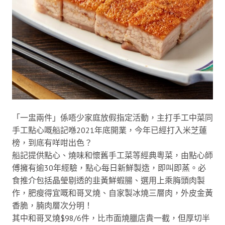
「一盅兩件」係唔少家庭放假指定活動，主打手工中菜同
手工點心嘅船記喺2021年底開業，今年已經打入米芝蓮
榜，到底有咩咁出色？
船記提供點心、燒味和懷舊手工菜等經典粵菜，由點心師
傅擁有逾30年經驗，點心每日新鮮製造，即叫即蒸。必
食推介包括晶瑩剔透的韭黃鮮蝦腸、選用上乘脢頭肉製
作，肥瘦得宜嘅和哥叉燒、自家製冰燒三層肉，外皮金黃
香脆，腩肉層次分明！
其中和哥叉燒$98/6件，比市面燒臘店貴一截，但厚切半