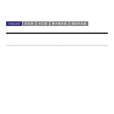
TAGGED
玩住學
米芝蓮
親子週末遊
週末好去處