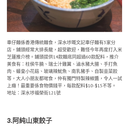
車仔麵係香港傳統麵食，深水埗嘅文記車仔麵有3家分
店，鋪頭經常大排長龍，超受歡迎，難怪今年再度打入米
芝蓮推介榜。鋪頭提供14款麵底同超過60款配料，推介
美食有：柱侯牛腩、瑞士汁雞翼、滷水豬大腸、手打魚
肉、蠔皇小花菇、玻璃辣魷魚、南乳豬手、自製韭菜餃
等，大人小朋友都啱食，仲有獨門特製辣椒醬，令人一試
上癮！最重要係食物價錢平，每款配料$10-$15不等。
地址：深水埗福榮街121號
3.阿純山東餃子