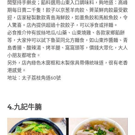
闆堅持手擀皮；餡料選用山東入口調味料，夠地道：高峰
期每日賣二千隻！餃子以京葱羊肉餃、薺菜鮮肉餃最受歡
迎，店家秘製數款青島海鮮餃，如墨魚餃和馬鮫魚餃，令
人驚喜。店內提供超過十款餃子，可以淨食或拌麵。
必食推介仲有拔絲地瓜/山藥、山東燒雞、各款家鄉餡餅
等，大家仲可以試下魯菜同北方麵食，如山東炸醬麵、青
島香腸、酸辣湯、烤羊腿、窩窩頭等，價錢大眾化，大人
小朋友都啱食。
另外，店內綠色木窗框和木製傢具帶傳統味道，很有老香
港感覺。
地址：太子荔枝角道60號
4.九記牛腩