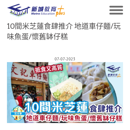
10間米芝蓮食肆推介 地道車仔麵/玩
味魚蛋/懷舊缽仔糕
07-07-2023