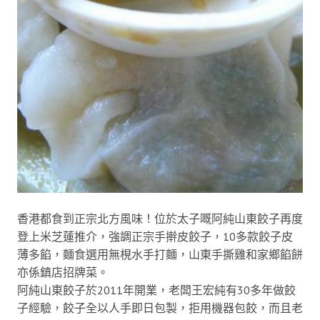
香港都食到正宗北方風味！位於太子嘅阿純山東餃子再度
登上米芝蓮推介，強調正宗手擀皮餃子，10多款餃子皮
薄多餡，麵食選用無梘水手打麵，山東手撕雞和家鄉餡餅
亦係鎮店招牌菜。
阿純山東餃子於2011年開業，老闆王宏純有30多年做餃
子經驗，餃子全以人手即日包製，拒用機器包餃，而且老