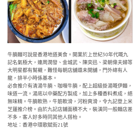
牛腩麵可說是香港地道美食。開業於上世紀30年代嘅九
記名氣極大，連周潤發、金城武、陳奕迅、梁朝偉夫婦等
大明星都有幫襯，難怪每朝店舖還未開舖，門外總有人
龍，排半小時係基本。
必食推介有清湯牛腩、咖喱牛腩，配上超級掛湯嘅伊麵，
味道一流。湯底以中藥配方製成，加上多種香料煮成，絕
無味精。牛腩軟熟，牛筋軟滑，河粉爽滑，令九記登上米
芝蓮推介榜。由於九記店鋪面積不大，裝潢同一般麵店差
不多，客人好多時同其他人搭枱。
地址：香港中環歌賦街21號