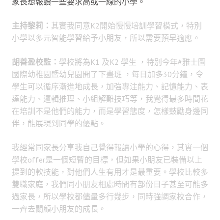
家長想報讀一些要求高或一線的小學。
主持黎莉：
其實我同意K2開始慢慢培訓學習模式，特別
小學以多元智能學習給予小朋友，所以需要預早適應。
胡善盈校監：
學校將為K1 及K2 學生 ，特別今年#雅士圖
國際幼稚園暨幼兒園開了下晝班 ，每日加多30分鐘，令
學生可以循序漸進地成長，加強專注能力、記憶能力、表
達能力、邏輯推理、小組解難技巧等，我覺得最多時間花
在培訓不是他們的能力，而是學習態度，怎樣鼓勵身邊同
伴，能展現到同學的優點。
我經常同家長分享我自己覺得報讀小學的心得，其實一個
學校offer是一個短暫的目標，但如果小朋友已裝備以上
提到的軟技能，對他們人生有用才是最重要。學校比較多
雙職家庭，我們同小朋友相處時間有部份日子甚至可能多
過家長，所以學校都儘量多行幾步，同時強調家校合作，
一齊去關顧小朋友的成長。