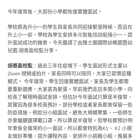
今年復常後，大部份小學都恢復實體面試。
學校將為升小一的學生與家長共同迎接緊張時候，而且在
升上小一前，學校為學生安排多元智能培訓銜接小一，提
升面試成功的機會，今天邀請了由雅士圖國際幼稚園暨幼
兒園 胡善盈校監分享。
胡善盈校監
：過去三年在疫情下，學生面試形式主要以
Zoom 視頻或拍片，家長同時可以陪同，大家已習慣這種
模式。
今年復常，學生回復實體面試，家長及學生都需
要重新適應，大家甚為緊張。早前我們走訪多間小學，向
校長了解現時面試安排，但估計今年面試只算是半復常，
其實因為很多校長預計，部份學校或者家長都會保留一些
防疫措施，例如分小組面試，避免大規模聚集，一些師生
亦會繼續選擇戴口罩，所以算是半復常。但學校都預計明
年會係全復常的小一面試，所以都會特別為K1、 K2 小朋
友做好準備，提升課程內容、安排升小挑戰小組，推展多