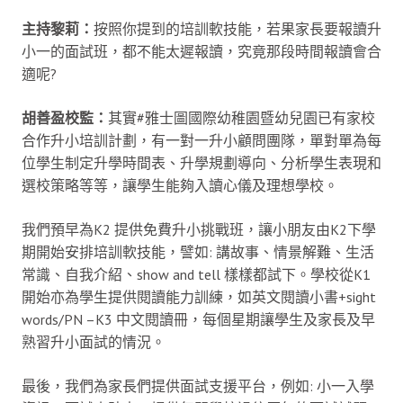
主持黎莉：
按照你提到的培訓軟技能，若果家長要報讀升
小一的面試班，都不能太遲報讀，究竟那段時間報讀會合
適呢?
胡善盈校監：
其實#雅士圖國際幼稚園暨幼兒園已有家校
合作升小培訓計劃，有一對一升小顧問團隊，單對單為每
位學生制定升學時間表、升學規劃導向、分析學生表現和
選校策略等等，讓學生能夠入讀心儀及理想學校。
我們預早為K2 提供免費升小挑戰班，讓小朋友由K2下學
期開始安排培訓軟技能，譬如: 講故事、情景解難、生活
常識、自我介紹、show and tell 樣樣都試下。學校從K1
開始亦為學生提供閱讀能力訓練，如英文閱讀小書+sight
words/PN –K3 中文閱讀冊，每個星期讓學生及家長及早
熟習升小面試的情況。
最後，我們為家長們提供面試支援平台，例如: 小一入學