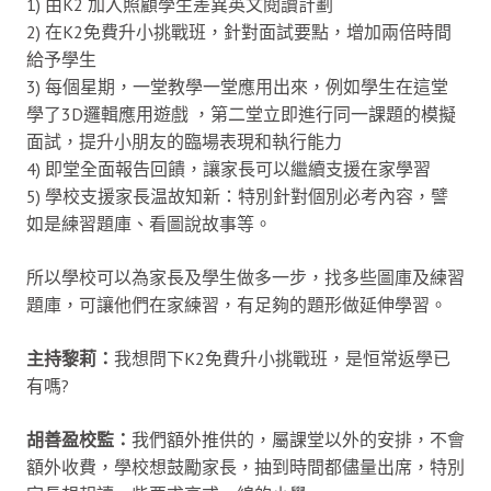
1) 由K2 加入照顧學生差異英文閱讀計劃
2) 在K2免費升小挑戰班，針對面試要點，增加兩倍時間
給予學生
3) 每個星期，一堂教學一堂應用出來，例如學生在這堂
學了3D邏輯應用遊戲 ，第二堂立即進行同一課題的模擬
面試，提升小朋友的臨場表現和執行能力
4) 即堂全面報告回饋，讓家長可以繼續支援在家學習
5) 學校支援家長温故知新：特別針對個別必考內容，譬
如是練習題庫、看圖說故事等。
所以學校可以為家長及學生做多一步，找多些圖庫及練習
題庫，可讓他們在家練習，有足夠的題形做延伸學習。
主持黎莉：
我想問下K2免費升小挑戰班，是恒常返學已
有嗎?
胡善盈校監：
我們額外推供的，屬課堂以外的安排，不會
額外收費，學校想鼓勵家長，抽到時間都儘量出席，特別