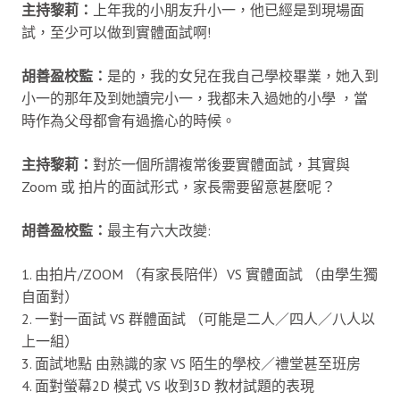
主持黎莉：
上年我的小朋友升小一，他已經是到現場面
試，至少可以做到實體面試啊!
胡善盈校監：
是的，我的女兒在我自己學校畢業，她入到
小一的那年及到她讀完小一，我都未入過她的小學 ，當
時作為父母都會有過擔心的時候。
主持黎莉：
對於一個所謂複常後要實體面試，其實與
Zoom 或 拍片的面試形式，家長需要留意甚麼呢？
胡善盈校監：
最主有六大改變:
1. 由拍片/ZOOM （有家長陪伴）VS 實體面試 （由學生獨
自面對）
2. 一對一面試 VS 群體面試 （可能是二人／四人／八人以
上一組）
3. 面試地點 由熟識的家 VS 陌生的學校／禮堂甚至班房
4. 面對螢幕2D 模式 VS 收到3D 教材試題的表現