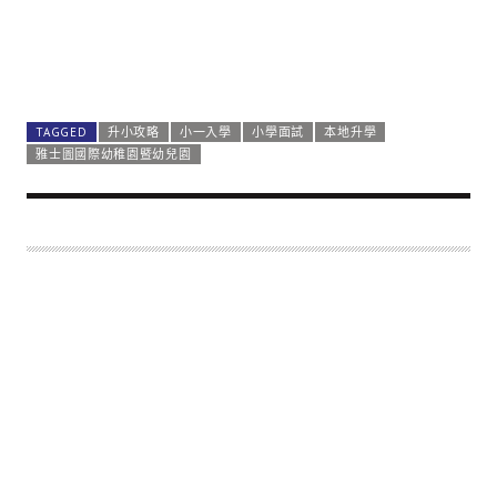
TAGGED
升小攻略
小一入學
小學面試
本地升學
雅士圖國際幼稚園暨幼兒園