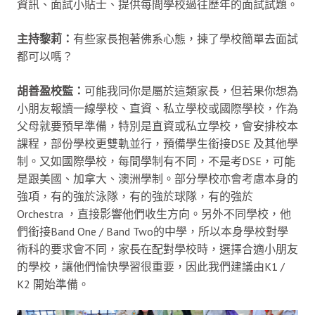
資訊、面試小貼士、提供每間學校過往歷年的面試試題。
主持黎莉：
有些家長抱著佛系心態，揀了學校簡單去面試
都可以嗎？
胡善盈校監：
可能我同你是屬於這類家長，但若果你想為
小朋友報讀一線學校、直資、私立學校或國際學校，作為
父母就要預早準備，特別是直資或私立學校，會安排校本
課程，部份學校更雙軌並行，預備學生銜接DSE 及其他學
制。又如國際學校，每間學制有不同，不是考DSE，可能
是跟美國、加拿大、澳洲學制。部分學校亦會考慮本身的
強項，有的強於泳隊，有的強於球隊，有的強於
Orchestra ，直接影響他們收生方向。另外不同學校，他
們銜接Band One / Band Two的中學，所以本身學校對學
術科的要求會不同，家長在配對學校時，選擇合適小朋友
的學校，讓他們惀快學習很重要，因此我們建議由K1 /
K2 開始準備。