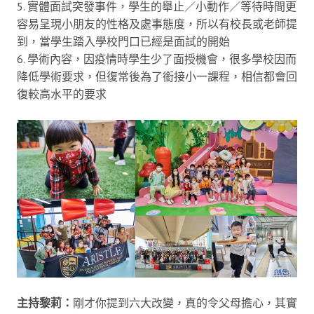
5. 實體面試突發事件，學生的舉止／小動作／等待時間更
容易呈現小朋友的性格及處事態度，所以有校長或老師提
到，當學生踏入學校門口已經是面試的開始
6. 學術內容，因疫情時學生少了面授機會，很多學校因而
降低學術要求，但復常後為了銜接小一課程，相信都會回
復較高水平的要求
主持黎莉：
剛才你提到六大改變，真的令父母擔心，其實