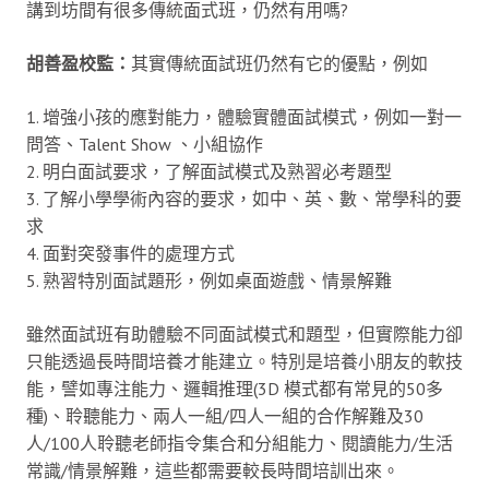
講到坊間有很多傳統面式班，仍然有用嗎?
胡善盈校監：
其實傳統面試班仍然有它的優點，例如
1. 增強小孩的應對能力，體驗實體面試模式，例如一對一
問答、Talent Show 、小組協作
2. 明白面試要求，了解面試模式及熟習必考題型
3. 了解小學學術內容的要求，如中、英、數、常學科的要
求
4. 面對突發事件的處理方式
5. 熟習特別面試題形，例如桌面遊戲、情景解難
雖然面試班有助體驗不同面試模式和題型，但實際能力卻
只能透過長時間培養才能建立。特別是培養小朋友的軟技
能，譬如專注能力、邏輯推理(3D 模式都有常見的50多
種)、聆聽能力、兩人一組/四人一組的合作解難及30
人/100人聆聽老師指令集合和分組能力、閱讀能力/生活
常識/情景解難，這些都需要較長時間培訓出來。