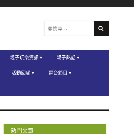
親子玩樂資訊 ▾
親子熱話 ▾
活動回顧 ▾
電台節目 ▾
熱門文章