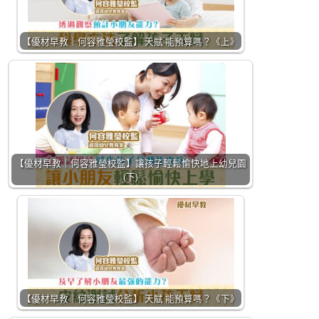
【優材早教｜何容雅瑩校監】 天賦 能預算嗎？《上》
【優材早教｜何容雅瑩校監】讓孩子輕鬆愉快地上幼兒園
(下)
【優材早教｜何容雅瑩校監】 天賦 能預算嗎？《下》