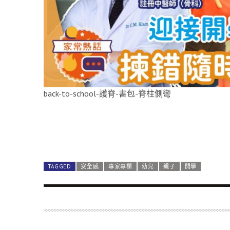
back-to-school-護脊-書包-脊柱側彎
TAGGED
安全感
專家專欄
幼兒
親子
開學