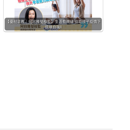
【優材早教｜何容雅瑩校監】生活有規律 協助孩子疫情下
逆境自強II