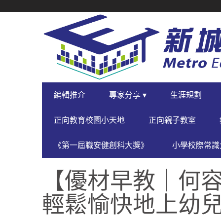
SECONDARY
NAVIGATION
PRIMARY
編輯推介
專家分享 ▾
生涯規劃
NAVIGATION
正向教育校園小天地
正向親子教室
《第一屆職安健創科大獎》
小學校際常識大
【優材早教｜何
輕鬆愉快地上幼兒園