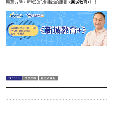
時至12時，新城知訊台播出的節目《
新城教育+
》！
TAGGED
專家專欄
暑假做咩好